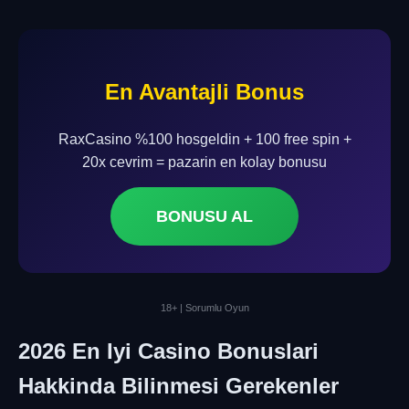
En Avantajli Bonus
RaxCasino %100 hosgeldin + 100 free spin +
20x cevrim = pazarin en kolay bonusu
BONUSU AL
18+ | Sorumlu Oyun
2026 En Iyi Casino Bonuslari
Hakkinda Bilinmesi Gerekenler