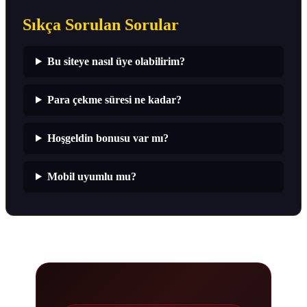
Sıkça Sorulan Sorular
Bu siteye nasıl üye olabilirim?
Para çekme süresi ne kadar?
Hoşgeldin bonusu var mı?
Mobil uyumlu mu?