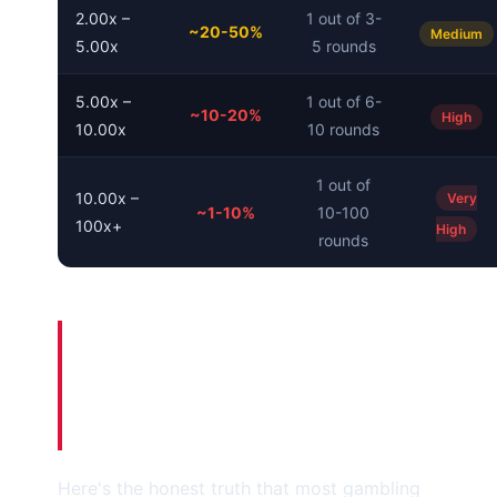
2.00x –
1 out of 3-
~20-50%
Medium
5.00x
5 rounds
5.00x –
1 out of 6-
~10-20%
High
10.00x
10 rounds
1 out of
10.00x –
Very
~1-10%
10-100
100x+
High
rounds
How Should Beginners Set Up
Their First Crash Game
Strategy?
Here's the honest truth that most gambling