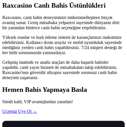
Raxcasino Canlı Bahis Üstünlükleri
Raxcasino, canlı bahis deneyiminizi mükemmelleştiren birçok
avantaj sunar. Geniş müsabaka yelpazesi sayesinde dünyanın dört
bir yanından binlerce canlı bahis seçeneğine erişebilirsiniz.
Yüksek oranlar ve hızlı ödeme sistemi ile kazançlarınızı maksimize
edebilirsiniz. Kullanıcı dostu arayüz ve mobil uyumluluk sayesinde
istediğiniz yerden canlı bahis yapabilirsiniz. 7/24 müşteri desteği ile
her türlü sorununuzda yanınızdayız.
Gelişmiş istatistik ve analiz araçları ile daha başarılı bahisler
yapabilir, canlı yayın hizmeti ile müsabakaları takip edebilirsiniz.
Raxcasino'nun güvenilir altyapısı sayesinde sorunsuz canlı bahis
deneyimi yaşarsınız.
Hemen Bahis Yapmaya Basla
Simdi katil, VIP avantajlardan yararlan!
Ucretsiz Uye Ol →