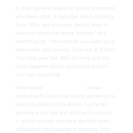
A crash game is elegantly simple in concept:
you place a bet, a multiplier starts climbing
from 1.00x, and you must decide when to
cash out before the game "crashes" at a
random point. The multiplier you cash out at
determines your payout. Cash out at 3.00x?
You triple your bet. Wait too long and the
crash happens before you hit the button?
You lose everything.
What makes
live crash betting
unique
compared to traditional casino games is the
real-time nature of the action. You're not
spinning a slot reel and waiting for a result
— you're actively making a decision every
millisecond the multiplier is climbing. This