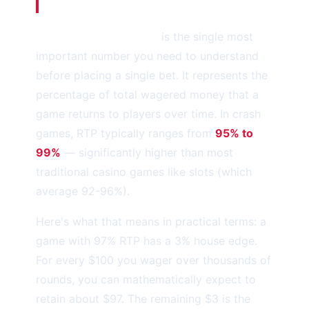
RTP (Return to Player)
is the single most
important number you need to understand
before placing a single bet. It represents the
percentage of total wagered money that a
game returns to players over time. In crash
games, RTP typically ranges from
95% to
99%
— significantly higher than most
traditional casino games like slots (which
average 92-96%).
Here's what that means in practical terms: a
game with 97% RTP has a 3% house edge.
For every $100 you wager over thousands of
rounds, you can mathematically expect to
retain about $97. The remaining $3 is the