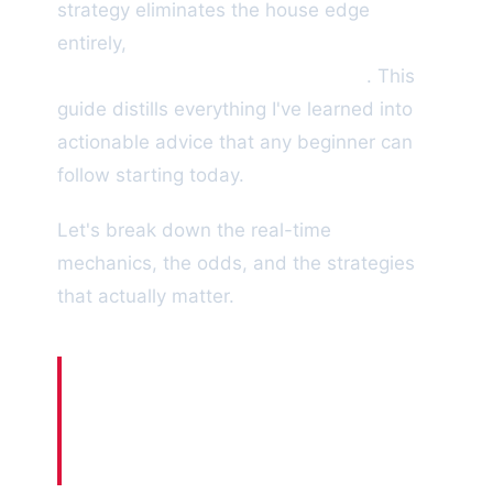
strategy eliminates the house edge
entirely,
informed players consistently
outperform those who bet blindly
. This
guide distills everything I've learned into
actionable advice that any beginner can
follow starting today.
Let's break down the real-time
mechanics, the odds, and the strategies
that actually matter.
What Are Live Crash Games
and How Do Real-Time Odds
Work?