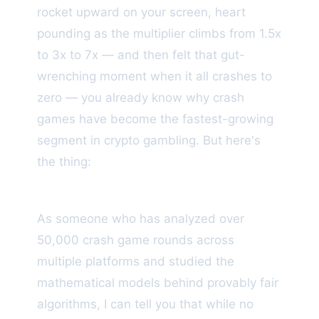
rocket upward on your screen, heart
pounding as the multiplier climbs from 1.5x
to 3x to 7x — and then felt that gut-
wrenching moment when it all crashes to
zero — you already know why crash
games have become the fastest-growing
segment in crypto gambling. But here's
the thing:
most players rely on pure
instinct when they should be using data.
As someone who has analyzed over
50,000 crash game rounds across
multiple platforms and studied the
mathematical models behind provably fair
algorithms, I can tell you that while no