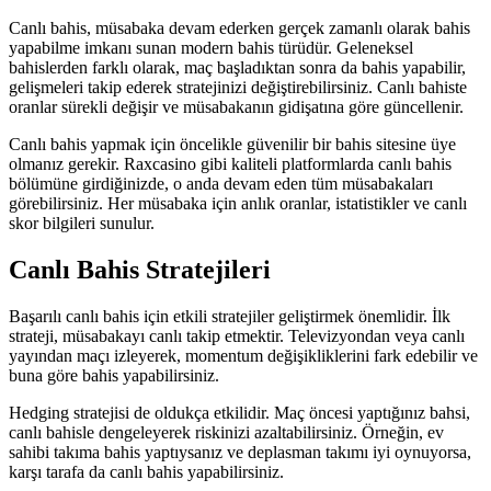
Canlı bahis, müsabaka devam ederken gerçek zamanlı olarak bahis
yapabilme imkanı sunan modern bahis türüdür. Geleneksel
bahislerden farklı olarak, maç başladıktan sonra da bahis yapabilir,
gelişmeleri takip ederek stratejinizi değiştirebilirsiniz. Canlı bahiste
oranlar sürekli değişir ve müsabakanın gidişatına göre güncellenir.
Canlı bahis yapmak için öncelikle güvenilir bir bahis sitesine üye
olmanız gerekir. Raxcasino gibi kaliteli platformlarda canlı bahis
bölümüne girdiğinizde, o anda devam eden tüm müsabakaları
görebilirsiniz. Her müsabaka için anlık oranlar, istatistikler ve canlı
skor bilgileri sunulur.
Canlı Bahis Stratejileri
Başarılı canlı bahis için etkili stratejiler geliştirmek önemlidir. İlk
strateji, müsabakayı canlı takip etmektir. Televizyondan veya canlı
yayından maçı izleyerek, momentum değişikliklerini fark edebilir ve
buna göre bahis yapabilirsiniz.
Hedging stratejisi de oldukça etkilidir. Maç öncesi yaptığınız bahsi,
canlı bahisle dengeleyerek riskinizi azaltabilirsiniz. Örneğin, ev
sahibi takıma bahis yaptıysanız ve deplasman takımı iyi oynuyorsa,
karşı tarafa da canlı bahis yapabilirsiniz.