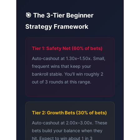
🎯 The 3-Tier Beginner
Strategy Framework
Tier 1: Safety Net (60% of bets)
Auto-cashout at 1.30x–1.50x. Small,
frequent wins that keep your
bankroll stable. You'll win roughly 2
out of 3 rounds at this range.
Tier 2: Growth Bets (30% of bets)
Auto-cashout at 2.00x–3.00x. These
bets build your balance when they
hit. Expect to win about 1 in 3