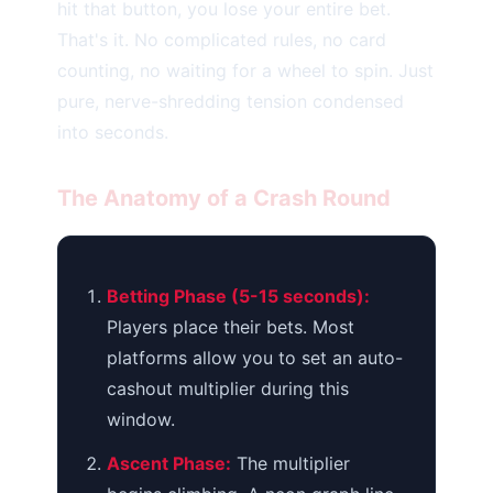
hit that button, you lose your entire bet.
That's it. No complicated rules, no card
counting, no waiting for a wheel to spin. Just
pure, nerve-shredding tension condensed
into seconds.
The Anatomy of a Crash Round
Betting Phase (5-15 seconds):
Players place their bets. Most
platforms allow you to set an auto-
cashout multiplier during this
window.
Ascent Phase:
The multiplier