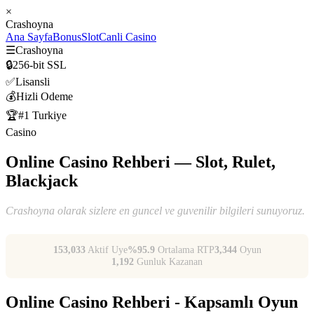
×
Crashoyna
Ana Sayfa
Bonus
Slot
Canli Casino
☰
Crashoyna
🔒
256-bit SSL
✅
Lisansli
💰
Hizli Odeme
🏆
#1 Turkiye
Casino
Online Casino Rehberi — Slot, Rulet,
Blackjack
Crashoyna olarak sizlere en guncel ve guvenilir bilgileri sunuyoruz.
153,033
Aktif Uye
%95.9
Ortalama RTP
3,344
Oyun
1,192
Gunluk Kazanan
Online Casino Rehberi - Kapsamlı Oyun