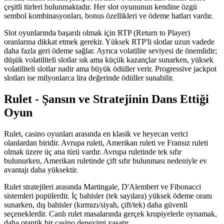
çeşitli türleri bulunmaktadır. Her slot oyununun kendine özgü
sembol kombinasyonları, bonus özellikleri ve ödeme hatları vardır.
Slot oyunlarında başarılı olmak için RTP (Return to Player)
oranlarına dikkat etmek gerekir. Yüksek RTP'li slotlar uzun vadede
daha fazla geri ödeme sağlar. Ayrıca volatilite seviyesi de önemlidir;
düşük volatiliteli slotlar sık ama küçük kazançlar sunarken, yüksek
volatiliteli slotlar nadir ama büyük ödüller verir. Progressive jackpot
slotları ise milyonlarca lira değerinde ödüller sunabilir.
Rulet - Şansın ve Stratejinin Dans Ettiği
Oyun
Rulet, casino oyunları arasında en klasik ve heyecan verici
olanlardan biridir. Avrupa ruleti, Amerikan ruleti ve Fransız ruleti
olmak üzere üç ana türü vardır. Avrupa ruletinde tek sıfır
bulunurken, Amerikan ruletinde çift sıfır bulunması nedeniyle ev
avantajı daha yüksektir.
Rulet stratejileri arasında Martingale, D'Alembert ve Fibonacci
sistemleri popülerdir. İç bahisler (tek sayılara) yüksek ödeme oranı
sunarken, dış bahisler (kırmızı/siyah, çift/tek) daha güvenli
seçeneklerdir. Canlı rulet masalarında gerçek krupiyelerle oynamak,
daha otantik bir casino deneyimi yaşatır.