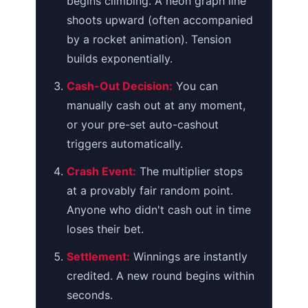
begins climbing. A neon graph line
shoots upward (often accompanied
by a rocket animation). Tension
builds exponentially.
Cash-Out Decision:
You can
manually cash out at any moment,
or your pre-set auto-cashout
triggers automatically.
Crash Event:
The multiplier stops
at a provably fair random point.
Anyone who didn't cash out in time
loses their bet.
Settlement:
Winnings are instantly
credited. A new round begins within
seconds.