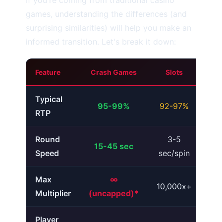
If you're coming from traditional casino
games, understanding the differences (and
surprising similarities) will help you make an
informed transition. Let's break it down:
Feature
Crash Games
Slots
Rou
Typical
94
95-99%
92-97%
RTP
97
Round
3-5
30
15-45 sec
Speed
sec/spin
s
Max
∞
10,000x+
3
Multiplier
(uncapped)*
Player