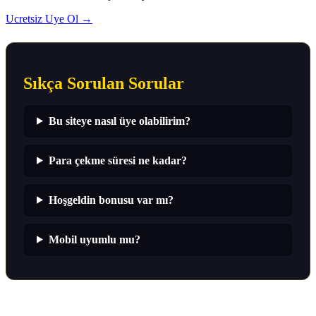
Ucretsiz Uye Ol →
Sıkça Sorulan Sorular
Bu siteye nasıl üye olabilirim?
Para çekme süresi ne kadar?
Hoşgeldin bonusu var mı?
Mobil uyumlu mu?