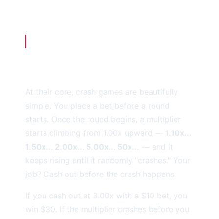
What Exactly Are Crash
Games and How Do They
Work?
At their core, crash games are beautifully
simple. You place a bet before a round
starts. Once the round begins, a multiplier
starts climbing from 1.00x upward —
1.10x...
1.50x... 2.00x... 5.00x... 50x...
— and it
keeps rising until it randomly "crashes." Your
job? Cash out before the crash happens.
If you cash out at 3.00x with a $10 bet, you
win $30. If the multiplier crashes before you