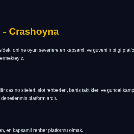
 - Crashoyna
'deki online oyun severlere en kapsamli ve guvenilir bilgi pla
termekteyiz.
ir casino siteleri, slot rehberleri, bahis taktikleri ve guncel kam
, denetlenmis platformlardir.
n, en kapsamli rehber platformu olmak.