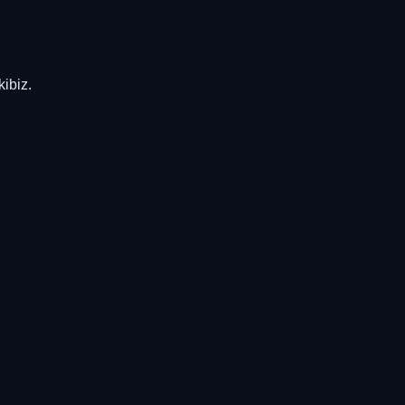
kibiz.