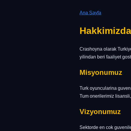
Ana Sayfa
Hakkimizda
Crashoyna olarak Turkiye
yilindan beri faaliyet gos
Misyonumuz
Turk oyuncularina guvenil
Tum onerilerimiz lisansli
Vizyonumuz
Sektorde en cok guvenile