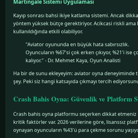
Martingale Sistemi Uygulaması
Kayıp sonrası bahsi ikiye katlama sistemi. Ancak dikka
yöntem yüksek bütçe gerektiriyor. Acikcasi riskli ama 
kullanıldığında etkili olabiliyor.
"Aviator oyununda en büyük hata sabırsızlık.
Oyuncuların %67'si çok erken çıkıyor, %21'i ise ç
kalıyor." - Dr. Mehmet Kaya, Oyun Analisti
Ha bir de sunu ekleyeyim: aviator oyna deneyiminde 
şey. Peki siz hangi katsayıda çıkmayı tercih ediyorsun
Crash Bahis Oyna: Güvenlik ve Platform S
Crash bahis oyna platformu seçerken dikkat etmeniz
kritik faktörler var. 2026 verilerine göre, lisanssız pla
oynayan oyuncuların %43'ü para çekme sorunu yaşıyo