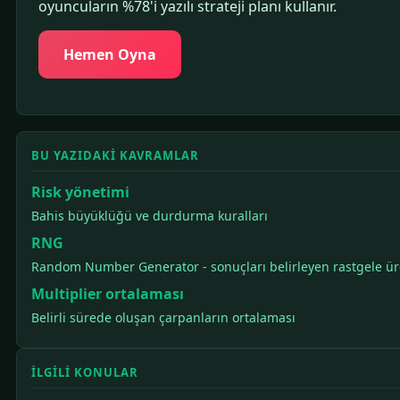
oyuncuların %78'i yazılı strateji planı kullanır.
Hemen Oyna
BU YAZIDAKI KAVRAMLAR
Risk yönetimi
Bahis büyüklüğü ve durdurma kuralları
RNG
Random Number Generator - sonuçları belirleyen rastgele üre
Multiplier ortalaması
Belirli sürede oluşan çarpanların ortalaması
İLGILI KONULAR