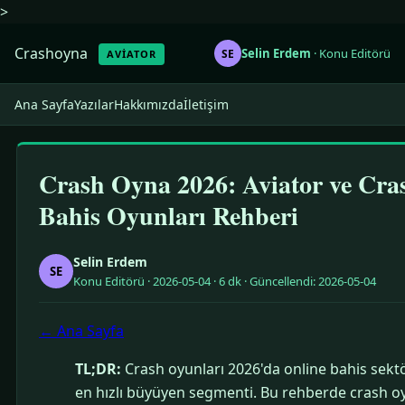
>
Crashoyna
Selin Erdem
· Konu Editörü
SE
AVIATOR
Ana Sayfa
Yazılar
Hakkımızda
İletişim
Crash Oyna 2026: Aviator ve Cra
Bahis Oyunları Rehberi
Selin Erdem
SE
Konu Editörü · 2026-05-04 · 6 dk · Güncellendi: 2026-05-04
← Ana Sayfa
TL;DR:
Crash oyunları 2026'da online bahis sek
en hızlı büyüyen segmenti. Bu rehberde crash o