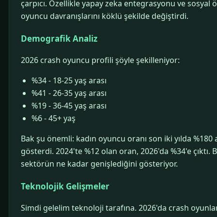
çarpıcı. Özellikle yapay zeka entegrasyonu ve sosyal öz
oyuncu davranışlarını köklü şekilde değiştirdi.
Demografik Analiz
2026 crash oyuncu profili şöyle şekilleniyor:
%34 - 18-25 yaş arası
%41 - 26-35 yaş arası
%19 - 36-45 yaş arası
%6 - 45+ yaş
Bak şu önemli: kadın oyuncu oranı son iki yılda %180 a
gösterdi. 2024'te %12 olan oran, 2026'da %34'e çıktı. 
sektörün ne kadar genişlediğini gösteriyor.
Teknolojik Gelişmeler
Simdi gelelim teknoloji tarafına. 2026'da crash oyunla