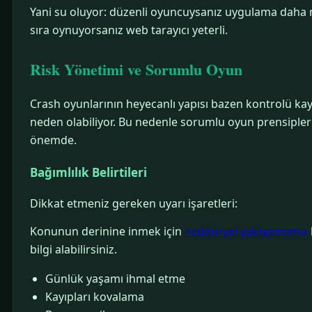
Yani su oluyor: düzenli oyuncuysanız uygulama daha m
sıra oynuyorsanız web tarayıcı yeterli.
Risk Yönetimi ve Sorumlu Oyun
Crash oyunlarının heyecanlı yapısı bazen kontrolü k
neden olabiliyor. Bu nedenle sorumlu oyun prensipleri
önemde.
Bağımlılık Belirtileri
Dikkat etmeniz gereken uyarı işaretleri:
Konunun derinine inmek için
>editöryel yaklaşımımız
bilgi alabilirsiniz.
Günlük yaşamı ihmal etme
Kayıpları kovalama