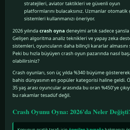
stratejileri, aviator taktikleri ve güvenli oyun
platformlarını bulacaksınız. Uzmanlar otomatik ç
sistemleri kullanmanızı öneriyor.
2026 yılında
crash oyna
deneyimi artık sadece şansla s
Gelişen algoritma analiz teknikleri ve yapay zeka dest
sistemleri, oyuncuların daha bilinçli kararlar almasını 
Peki bu hızla büyüyen crash oyun pazarında nasıl başa
olabilirsiniz?
Crash oyunları, son üç yılda %340 büyüme göstererek
bahis dünyasının en popüler kategorisi haline geldi. Öz
35 yaş arası oyuncular arasında bu oran %450'ye çıkıyo
bu rakamlar tesadüf değil.
Crash Oyunu Oyna: 2026'da Neler Değişti
Konunun pratik tarafı için
önerilen kaynağa
bakmanızı öne