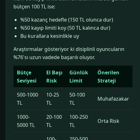
bütçen 100 TL ise:
%50 kazanç hedefle (150 TL olunca dur)
%50 kayıp limiti koy (50 TL kalınca dur)
Bu kurallara kesinlikle uy
Araştırmalar gösteriyor ki disiplinli oyuncuların
%76'sı uzun vadede başarılı oluyor.
Bütçe
El Başı
Günlük
Önerilen
Seviyesi
Risk
Limit
Strateji
500-1000
10-25
50-100
Muhafazakar
TL
TL
TL
1000-
20-100
100-250
Orta Risk
5000 TL
TL
TL
100-
250-500