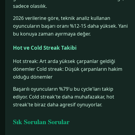
sadece olasılık.
2026 verilerine göre, teknik analiz kullanan
oyuncuların başarı oranı %12-15 daha yüksek. Yani
bu konuya zaman ayırmaya değer.
Hot ve Cold Streak Takibi
Hot streak: Art arda yüksek çarpanlar geldiği
dönemler Cold streak: Düşük çarpanların hakim
olduğu dönemler
Başarılı oyuncuların %79'u bu cycle'ları takip
ediyor. Cold streak'te daha muhafazakar, hot
streak'te biraz daha agresif oynuyorlar.
Sık Sorulan Sorular