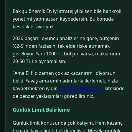
Bak şu önemli: En iyi stratejiyi bilsen bile bankroll
yönetimi yapmazsan kaybedersin. Bu konuda
kesinlikle taviz yok.
2026 başarılı oyuncu analizlerine göre, bütçenin
%2-5'inden fazlasını tek elde riske atmamak
gerekiyor. Yani 1000 TL bütçen varsa, maksimum
20-50 TL ile oynamalısın.
"Ama Elif, o zaman çok az kazanırım" diyorsun
belki. Yavaş ama emin adımlarla ilerlemek, hızla
kaybetmekten iyidir.
Iddaatahminrehberi
sitesinde
de benzer yaklaşımları görebilirsiniz.
Günlük Limit Belirleme
Günlük limit konusunda çok katıyım. Hem kazanç
hem de kayıp limiti belirlemelisin. Mesela günlük