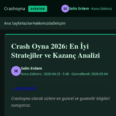
Crashoyna
Selin Erdem
· Konu Editörü
SE
AVIATOR
Ana Sayfa
Yazılar
Hakkımızda
İletişim
Crash Oyna 2026: En İyi
Stratejiler ve Kazanç Analizi
Selin Erdem
SE
Konu Editörü · 2026-04-25 · 5 dk · Güncellendi: 2026-05-04
← Ana Sayfa
Crashoyna olarak sizlere en guncel ve guvenilir bilgileri
sunuyoruz.