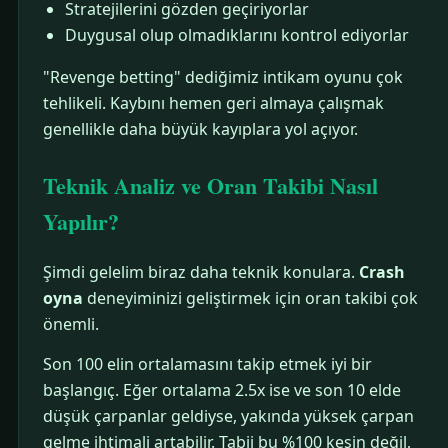
Stratejilerini gözden geçiriyorlar
Duygusal olup olmadıklarını kontrol ediyorlar
"Revenge betting" dediğimiz intikam oyunu çok
tehlikeli. Kaybını hemen geri almaya çalışmak
genellikle daha büyük kayıplara yol açıyor.
Teknik Analiz ve Oran Takibi Nasıl
Yapılır?
Şimdi gelelim biraz daha teknik konulara.
Crash
oyna
deneyiminizi geliştirmek için oran takibi çok
önemli.
Son 100 elin ortalamasını takip etmek iyi bir
başlangıç. Eğer ortalama 2.5x ise ve son 10 elde
düşük çarpanlar geldiyse, yakında yüksek çarpan
gelme ihtimali artabilir. Tabii bu %100 kesin değil,