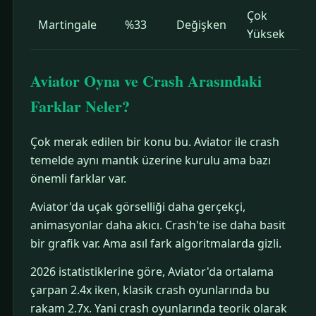
Çok
Martingale
%33
Değişken
Yüksek
Aviator Oyna ve Crash Arasındaki
Farklar Neler?
Çok merak edilen bir konu bu. Aviator ile crash
temelde aynı mantık üzerine kurulu ama bazı
önemli farklar var.
Aviator'da uçak görselliği daha gerçekçi,
animasyonlar daha akıcı. Crash'te ise daha basit
bir grafik var. Ama asıl fark algoritmalarda gizli.
2026 istatistiklerine göre, Aviator'da ortalama
çarpan 2.4x iken, klasik crash oyunlarında bu
rakam 2.7x. Yani crash oyunlarında teorik olarak