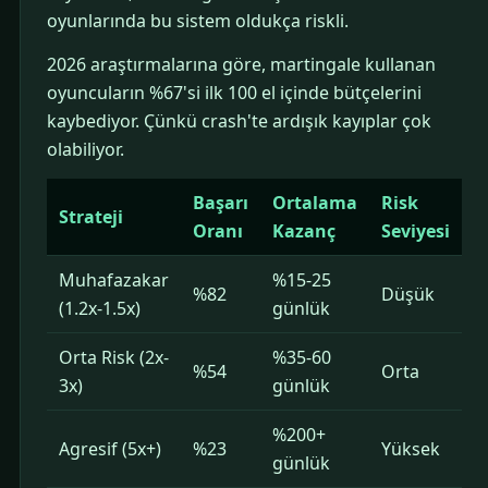
oyunlarında bu sistem oldukça riskli.
2026 araştırmalarına göre, martingale kullanan
oyuncuların %67'si ilk 100 el içinde bütçelerini
kaybediyor. Çünkü crash'te ardışık kayıplar çok
olabiliyor.
Başarı
Ortalama
Risk
Strateji
Oranı
Kazanç
Seviyesi
Muhafazakar
%15-25
%82
Düşük
(1.2x-1.5x)
günlük
Orta Risk (2x-
%35-60
%54
Orta
3x)
günlük
%200+
Agresif (5x+)
%23
Yüksek
günlük