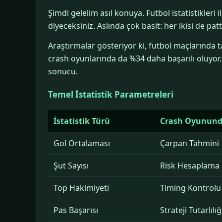
Şimdi gelelim asıl konuya. Futbol istatistikleri 
diyeceksiniz. Aslında çok basit: her ikisi de pa
Araştırmalar gösteriyor ki, futbol maçlarında
crash oyunlarında da %34 daha başarılı oluyor.
sonucu.
Temel İstatistik Parametreleri
İstatistik Türü
Crash Oyununda
Gol Ortalaması
Çarpan Tahmini
Şut Sayısı
Risk Hesaplama
Top Hakimiyeti
Timing Kontrolü
Pas Başarısı
Strateji Tutarlılığ