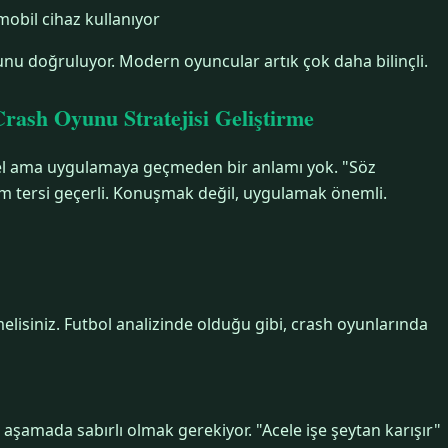
obil cihaz kullanıyor
nu doğruluyor. Modern oyuncular artık çok daha bilinçli.
Crash Oyunu Stratejisi Geliştirme
üzel ama uygulamaya geçmeden bir anlamı yok. "Söz
m tersi geçerli. Konuşmak değil, uygulamak önemli.
emelisiniz. Futbol analizinde olduğu gibi, crash oyunlarında
Bu aşamada sabırlı olmak gerekiyor. "Acele işe şeytan karışır"