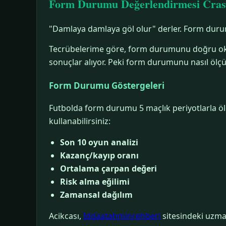
Form Durumu Değerlendirmesi Crash 
"Damlaya damlaya göl olur" derler. Form durum
Tecrübelerime göre, form durumunu doğru okuy
sonuçlar alıyor. Peki form durumunu nasıl ölç
Form Durumu Göstergeleri
Futbolda form durumu 5 maçlık periyotlarla öl
kullanabilirsiniz:
Son 10 oyun analizi
Kazanç/kayıp oranı
Ortalama çarpan değeri
Risk alma eğilimi
Zamansal dağılım
Acikcası,
Iddaatahminrehberi
sitesindeki uzman