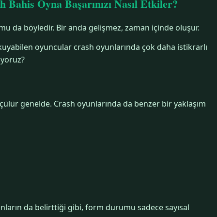
Bahis Oyna Başarınızı Nasıl Etkiler?
u da böyledir. Bir anda gelişmez, zaman içinde oluşur.
abilen oyuncular crash oyunlarında çok daha istikrarlı
üyoruz?
çülür genelde. Crash oyunlarında da benzer bir yaklaşım
ların da belirttiği gibi, form durumu sadece sayısal