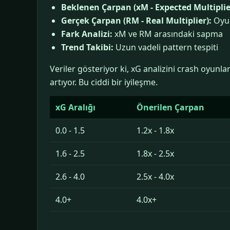
Beklenen Çarpan (xM - Expected Multiplie
Gerçek Çarpan (RM - Real Multiplier):
Oyun
Fark Analizi:
xM ve RM arasındaki sapma
Trend Takibi:
Uzun vadeli pattern tespiti
Veriler gösteriyor ki, xG analizini crash oyun
artıyor. Bu ciddi bir iyileşme.
xG Aralığı
Önerilen Çarpan
0.0 - 1.5
1.2x - 1.8x
1.6 - 2.5
1.8x - 2.5x
2.6 - 4.0
2.5x - 4.0x
4.0+
4.0x+