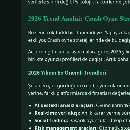
verilerle sınırlı değil. Psikolojik faktörler de ço
2026 Trend Analizi: Crash Oyna Stra
Bu sene çok farklı bir dönemdeyiz. Yapay zeka
etkiliyor. Crash oyna stratejilerinde de bu d
According to son araştırmalara göre, 2026 yı
birlikte oyuncu profilleri de değişti. Artık dah
2026 Yılının En Önemli Trendleri
Şu an en çok gördüğüm trend, oyuncuların mul
yerine, farklı platformlardaki fırsatları değerlen
AI destekli analiz araçları:
Oyuncuların %78
Real-time veri akışı:
Anlık karar verme süre
Social trading:
Başarılı oyuncuları takip et
Risk management araçları:
Otomatik stop-