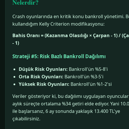
Nelerdir?
Crash oyunlarında en kritik konu bankroll yönetimi. 
kullandığım Kelly Criterion modifikasyonu:
Bahis Oranı = (Kazanma Olasılığı × Çarpan - 1) / (Ç
- 1)
Strateji #5: Risk Bazlı Bankroll Dağılımı
Düşük Risk Oyunları:
Bankroll'ün %5-8'i
Orta Risk Oyunları:
Bankroll'ün %3-5'i
Yüksek Risk Oyunları:
Bankroll'ün %1-2'si
Veriler gösteriyor ki, bu dağılımı uygulayan oyuncular
aylık süreçte ortalama %34 getiri elde ediyor. Yani 10.
ile başlarsanız, 6 ay sonunda yaklaşık 13.400 TL'ye
çıkabilirsiniz.