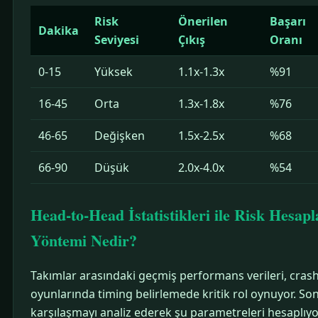
Risk
Önerilen
Başarı
Dakika
Seviyesi
Çıkış
Oranı
0-15
Yüksek
1.1x-1.3x
%91
16-45
Orta
1.3x-1.8x
%76
46-65
Değişken
1.5x-2.5x
%68
66-90
Düşük
2.0x-4.0x
%54
Head-to-Head İstatistikleri ile Risk Hesap
Yöntemi Nedir?
Takımlar arasındaki geçmiş performans verileri, cras
oyunlarında timing belirlemede kritik rol oynuyor. So
karşılaşmayı analiz ederek şu parametreleri hesaplıy