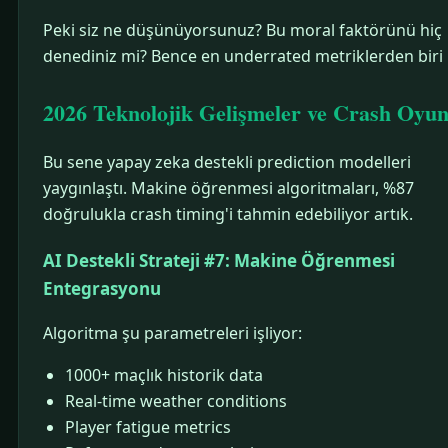
Peki siz ne düşünüyorsunuz? Bu moral faktörünü hiç
denediniz mi? Bence en underrated metriklerden biri 
2026 Teknolojik Gelişmeler ve Crash Oyun
Bu sene yapay zeka destekli prediction modelleri
yaygınlaştı. Makine öğrenmesi algoritmaları, %87
doğrulukla crash timing'i tahmin edebiliyor artık.
AI Destekli Strateji #7: Makine Öğrenmesi
Entegrasyonu
Algoritma şu parametreleri işliyor:
1000+ maçlık historik data
Real-time weather conditions
Player fatigue metrics