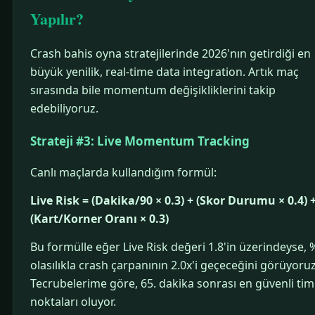
Yapılır?
Crash bahis oyna stratejilerinde 2026'nın getirdiği en
büyük yenilik, real-time data integration. Artık maç
sırasında bile momentum değişikliklerini takip
edebiliyoruz.
Strateji #3: Live Momentum Tracking
Canlı maçlarda kullandığım formül:
Live Risk = (Dakika/90 × 0.3) + (Skor Durumu × 0.4) 
(Kart/Korner Oranı × 0.3)
Bu formülle eğer Live Risk değeri 1.8'in üzerindeyse,
olasılıkla crash çarpanının 2.0x'i geçeceğini görüyoruz
Tecrubelerime göre, 65. dakika sonrası en güvenli ti
noktaları oluyor.