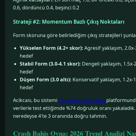
0.6, dördüncü 0.4, beşinci 0.2
Strateji #2: Momentum Bazlı Çıkış Noktaları
Form skoruna göre belirlediğim çıkış stratejileri şunla
Yükselen Form (4.2+ skor):
Agresif yaklaşım, 2.0x-
hedef
Stabil Form (3.0-4.1 skor):
Dengeli yaklaşım, 1.5x-
hedef
Düşen Form (3.0 altı):
Konservatif yaklaşım, 1.2x-1
hedef
Acikcası, bu sistemi
Iddaatahminrehberi
platformund
verilerle test ettiğimde %74 doğruluk oranı yakaladık.
neredeyse 4'te 3 oranında doğru tahmin.
Crash Bahis Oyna: 2026 Trend Analizi Nas