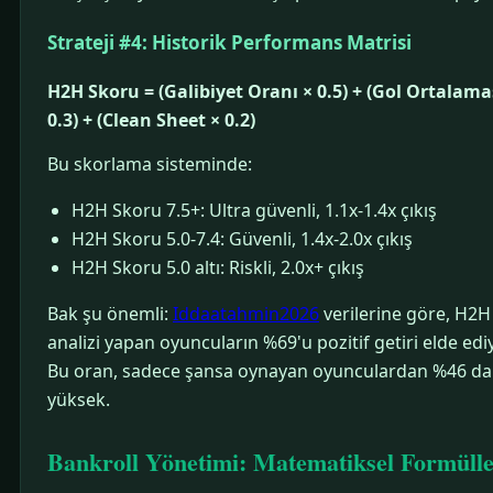
Strateji #4: Historik Performans Matrisi
H2H Skoru = (Galibiyet Oranı × 0.5) + (Gol Ortalama
0.3) + (Clean Sheet × 0.2)
Bu skorlama sisteminde:
H2H Skoru 7.5+: Ultra güvenli, 1.1x-1.4x çıkış
H2H Skoru 5.0-7.4: Güvenli, 1.4x-2.0x çıkış
H2H Skoru 5.0 altı: Riskli, 2.0x+ çıkış
Bak şu önemli:
Iddaatahmin2026
verilerine göre, H2H
analizi yapan oyuncuların %69'u pozitif getiri elde ediy
Bu oran, sadece şansa oynayan oyunculardan %46 d
yüksek.
Bankroll Yönetimi: Matematiksel Formüll