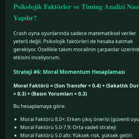
Psikolojik Faktörler ve Timing Analizi Nası
Yapılır?
Crash oyna oyunlarında sadece matematiksel veriler
yeterli değil. Psikolojik faktörleri de hesaba katmak
gerekiyor. Özellikle takım moralinin çarpanlar üzerind
etkisini inceliyorum.
Strateji #6: Moral Momentum Hesaplaması
Moral Faktörü = (Son Transfer × 0.4) + (Sakatlık D
× 0.3) + (Basın Yorumları × 0.3)
Bu hesaplamaya göre:
Moral Faktörü 8.0+: Erken çıkış önerisi (güvenli oy
Moral Faktörü 5.0-7.9: Orta vadeli strateji
Moral Faktörü 5.0 altı: Yüksek risk, yüksek getiri