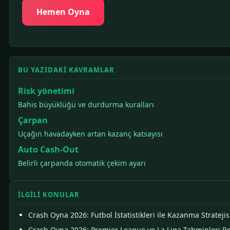
Hemen Oyna
BU YAZIDAKI KAVRAMLAR
Risk yönetimi
Bahis büyüklüğü ve durdurma kuralları
Çarpan
Uçağın havadayken artan kazanç katsayısı
Auto Cash-Out
Belirli çarpanda otomatik çekim ayarı
İLGILI KONULAR
Crash Oyna 2026: Futbol İstatistikleri ile Kazanma Stratejis
Crash Oyna 2026: Premier League ve La Liga Tahminleri R