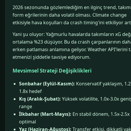
2026 sezonunda gözlemlediğim en ilginç trend, takım
form eğrilerinin daha volatil olması. Climate change
etkisiyle hava koşulları da crash timing'ini etkiliyor art
Yani şu oluyor: Yağmurlu havalarda takımların xG değ
ortalama %23 düşüyor. Bu da crash çarpanlarının dah
erken patlaması anlamına geliyor. Weather API'lerini t
etmenizi şiddetle tavsiye ediyorum.
Mevsimsel Strateji Değişiklikleri
Sonbahar (Eylül-Kasım):
Konservatif yaklaşım, 1.2
1.8x hedef
Kış (Aralık-Şubat):
Yüksek volatilite, 1.0x-3.0x geni
range
İlkbahar (Mart-Mayıs):
En stabil dönem, 1.5x-2.5x
optimal
Yaz (Haziran-Ağustos):
Transfer etkisi, dikkatli ya