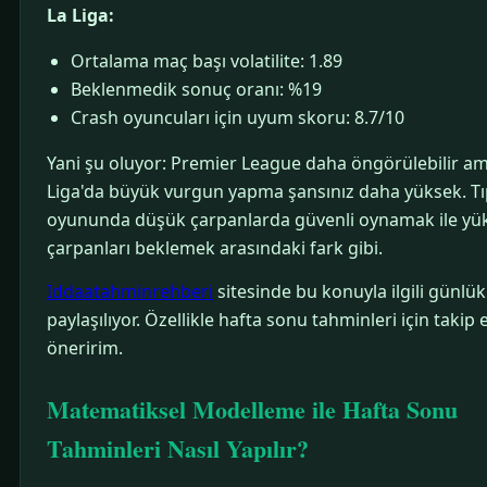
La Liga:
Ortalama maç başı volatilite: 1.89
Beklenmedik sonuç oranı: %19
Crash oyuncuları için uyum skoru: 8.7/10
Yani şu oluyor: Premier League daha öngörülebilir a
Liga'da büyük vurgun yapma şansınız daha yüksek. Tı
oyununda düşük çarpanlarda güvenli oynamak ile yü
çarpanları beklemek arasındaki fark gibi.
Iddaatahminrehberi
sitesinde bu konuyla ilgili günlük
paylaşılıyor. Özellikle hafta sonu tahminleri için takip
öneririm.
Matematiksel Modelleme ile Hafta Sonu
Tahminleri Nasıl Yapılır?