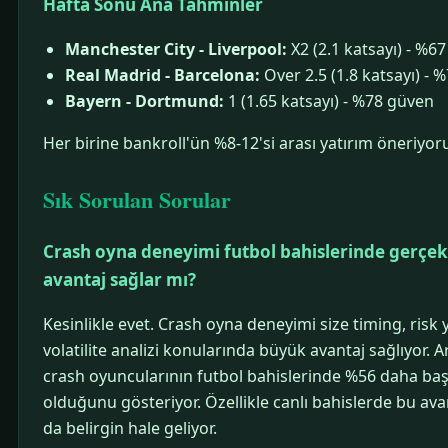
Hafta Sonu Ana Tahminler
Manchester City - Liverpool:
X2 (2.1 katsayı) - %6
Real Madrid - Barcelona:
Over 2.5 (1.8 katsayı) - 
Bayern - Dortmund:
1 (1.65 katsayı) - %78 güven
Her birine bankroll'ün %8-12'si arası yatırım öneriyo
Sık Sorulan Sorular
Crash oyna deneyimi futbol bahislerinde gerçe
avantaj sağlar mı?
Kesinlikle evet. Crash oyna deneyimi size timing, risk 
volatilite analizi konularında büyük avantaj sağlıyor. 
crash oyuncularının futbol bahislerinde %56 daha başa
olduğunu gösteriyor. Özellikle canlı bahislerde bu av
da belirgin hale geliyor.