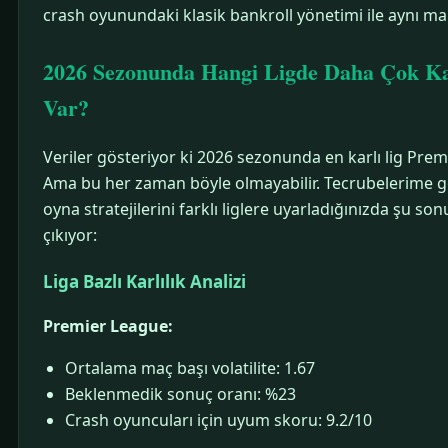
crash oyunundaki klasik bankroll yönetimi ile aynı ma
2026 Sezonunda Hangi Ligde Daha Çok K
Var?
Veriler gösteriyor ki 2026 sezonunda en karlı lig Pre
Ama bu her zaman böyle olmayabilir. Tecrubelerime g
oyna stratejilerini farklı liglere uyarladığınızda şu son
çıkıyor:
Liga Bazlı Karlılık Analizi
Premier League:
Ortalama maç başı volatilite: 1.67
Beklenmedik sonuç oranı: %23
Crash oyuncuları için uyum skoru: 9.2/10