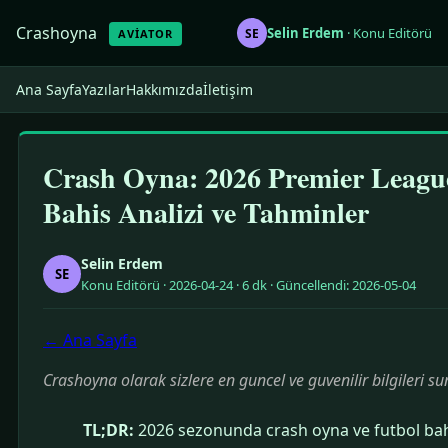
Crashoyna
Selin Erdem
· Konu Editörü
SE
AVIATOR
Ana Sayfa
Yazılar
Hakkımızda
İletişim
Crash Oyna: 2026 Premier Leagu
Bahis Analizi ve Tahminler
Selin Erdem
SE
Konu Editörü · 2026-04-24 · 6 dk · Güncellendi: 2026-05-04
← Ana Sayfa
Crashoyna olarak sizlere en guncel ve guvenilir bilgileri s
TL;DR:
2026 sezonunda crash oyna ve futbol bah