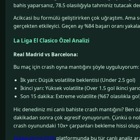
bahis yaparsanız, 78.5 olasılığıyla tahminiz tutacak d
Acikcasi bu formülü geliştirirken çok uğraştım. Ama 
gerçekten etkileyici. Geçen ay %84 başarı oranı yakal
La Liga El Clasico Özel Analizi
Real Madrid vs Barcelona:
Bu maç için crash oyna mantığını şöyle uyguluyorum:
İlk yarı: Düşük volatilite beklentisi (Under 2.5 gol)
İkinci yarı: Yüksek volatilite (Over 1.5 gol ikinci yarı
Son 15 dakika: Extreme volatilite (%67 olasılıkla gol
Hic denediniz mi canlı bahiste crash mantığını? Ben öze
dakikadan sonra çok agresif oynuyorum. Çünkü o no
crash oyunundaki 10x+ çarpanları bekleme hissi oluşu
Iddaatahmin2026
platformunda bu tür canlı analiz ara