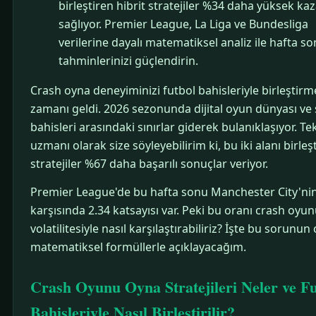
birleştiren hibrit stratejiler %34 daha yüksek ka
sağlıyor. Premier League, La Liga ve Bundesliga
verilerine dayalı matematiksel analiz ile hafta s
tahminlerinizi güçlendirin.
Crash oyna deneyiminizi futbol bahisleriyle birleştirm
zamanı geldi. 2026 sezonunda dijital oyun dünyası ve
bahisleri arasındaki sınırlar giderek bulanıklaşıyor. Te
uzmanı olarak size söyleyebilirim ki, bu iki alanı birleş
stratejiler %67 daha başarılı sonuçlar veriyor.
Premier League'de bu hafta sonu Manchester City'nin
karşısında 2.34 katsayısı var. Peki bu oranı crash oyu
volatilitesiyle nasıl karşılaştırabiliriz? İşte bu sorunun
matematiksel formüllerle açıklayacağım.
Crash Oyunu Oyna Stratejileri Neler ve Fu
Bahisleriyle Nasıl Birleştirilir?