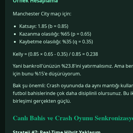
Örnek Hesaplama
Manchester City maçı için:
Katsayı: 1.85 (b = 0.85)
Kazanma olasılığı: %65 (p = 0.65)
Kaybetme olasılığı: %35 (q = 0.35)
Kelly = (0.85 × 0.65 - 0.35) / 0.85 = 0.238
Yani bankroll'ünüzün %23.8'ini yatırmalısınız. Ama be
için bunu %15'e düşürüyorum.
Bak şu önemli: Crash oyununda da aynı mantığı kullan
futbol bahislerinde çok daha disiplinli olursunuz. Bu i
birleşimi gerçekten güçlü.
Canlı Bahis ve Crash Oyunu Senkronizasy
Strateji #7: Real-Time Hibrit Yaklaşım