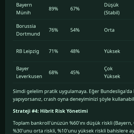
Bayern
Düşük
89%
67%
Münih
(Stabil)
Borussia
76%
54%
Orta
Dortmund
RB Leipzig
71%
48%
Yüksek
Bayer
Çok
68%
45%
Leverkusen
Yüksek
Simdi gelelim pratik uygulamaya. Eğer Bundesliga'da
yapıyorsanız, crash oyna deneyiminizi şöyle kullanabili
Strateji #4: Hibrit Risk Yönetimi
Toplam bankroll'ünüzün %60'ını düşük riskli (Bayern, C
%30'unu orta riskli, %10'unu yüksek riskli bahislere ay