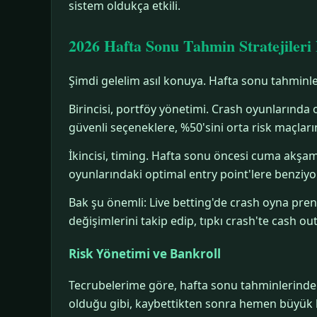
sistem oldukça etkili.
2026 Hafta Sonu Tahmin Stratejileri
Şimdi gelelim asıl konuya. Hafta sonu tahminle
Birincisi, portföy yönetimi. Crash oyunlarında
güvenli seçeneklere, %50'sini orta risk maçların
İkincisi, timing. Hafta sonu öncesi cuma akşaml
oyunlarındaki optimal entry point'lere benziyor
Bak şu önemli: Live betting'de crash oyna p
değişimlerini takip edip, tıpkı crash'te cash out
Risk Yönetimi ve Bankroll
Tecrubelerime göre, hafta sonu tahminlerinde
olduğu gibi, kaybettikten sonra hemen büyük b