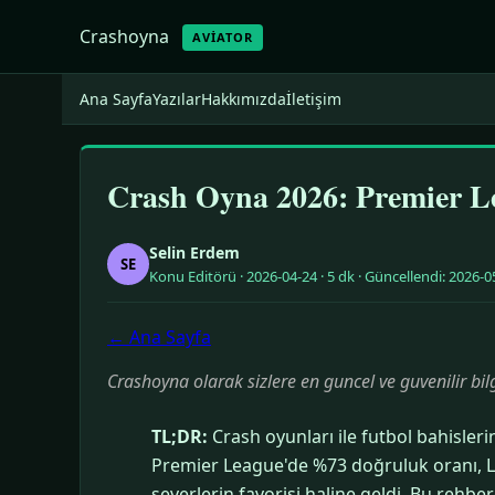
Crashoyna
AVIATOR
Ana Sayfa
Yazılar
Hakkımızda
İletişim
Crash Oyna 2026: Premier Le
Selin Erdem
SE
Konu Editörü · 2026-04-24 · 5 dk · Güncellendi: 2026-0
← Ana Sayfa
Crashoyna olarak sizlere en guncel ve guvenilir bil
TL;DR:
Crash oyunları ile futbol bahisleri
Premier League'de %73 doğruluk oranı, La 
severlerin favorisi haline geldi. Bu rehbe