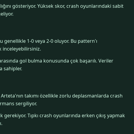
ğını gösteriyor. Yüksek skor, crash oyunlarındaki sabit
eliyor.
u genellikle 1-0 veya 2-0 oluyor. Bu pattern'ı
 inceleyebilirsiniz.
 arasında gol bulma konusunda çok başarılı. Veriler
 sahipler.
. Arteta'nın takımı özellikle zorlu deplasmanlarda crash
mans sergiliyor.
k gerekiyor. Tıpkı crash oyunlarında erken çıkış yapmak
ı.