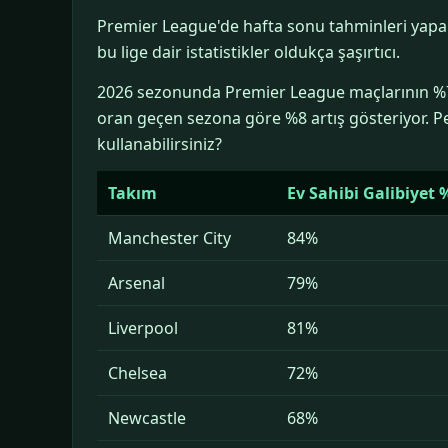
Premier League'de hafta sonu tahminleri yapar
bu lige dair istatistikler oldukça şaşırtıcı.
2026 sezonunda Premier League maçlarının %73
oran geçen sezona göre %8 artış gösteriyor. Pek
kullanabilirsiniz?
Takım
Ev Sahibi Galibiyet 
Manchester City
84%
Arsenal
79%
Liverpool
81%
Chelsea
72%
Newcastle
68%