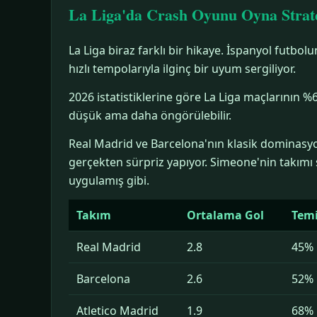
La Liga'da Crash Oyunu Oyna Stratej
La Liga biraz farklı bir hikaye. İspanyol futbo
hızlı tempolarıyla ilginç bir uyum sergiliyor.
2026 istatistiklerine göre La Liga maçlarının 
düşük ama daha öngörülebilir.
Real Madrid ve Barcelona'nın klasik dominasy
gerçekten sürpriz yapıyor. Simeone'nin takımı s
uygulamış gibi.
Takım
Ortalama Gol
Temi
Real Madrid
2.8
45%
Barcelona
2.6
52%
Atletico Madrid
1.9
68%