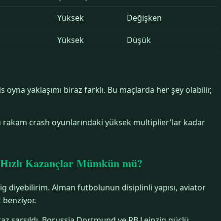
Yüksek
Değişken
Yüksek
Düşük
 oyna yaklaşımı biraz farklı. Bu maçlarda her şey olabilir,
Bu rakam crash oyunlarındaki yüksek multiplier'lar kadar
i Hızlı Kazançlar Mümkün mü?
ig diyebilirim. Alman futbolunun disiplinli yapısı, aviator
 benziyor.
z sarsıldı. Borussia Dortmund ve RB Leipzig güçlü