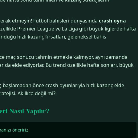
merak etmeyin! Futbol bahisleri dünyasında
crash oyna
zellikle Premier League ve La Liga gibi büyük liglerde hafta
duğu hızlı kazanç fırsatları, geleneksel bahis
adece maç sonucu tahmin etmekle kalmıyor, aynı zamanda
 da elde ediyorlar. Bu trend özellikle hafta sonları, büyük
 başlamadan önce crash oyunlarıyla hızlı kazanç elde
atejisi. Akıllıca değil mi?
i Nasıl Yapılır?
nızı öneririz.