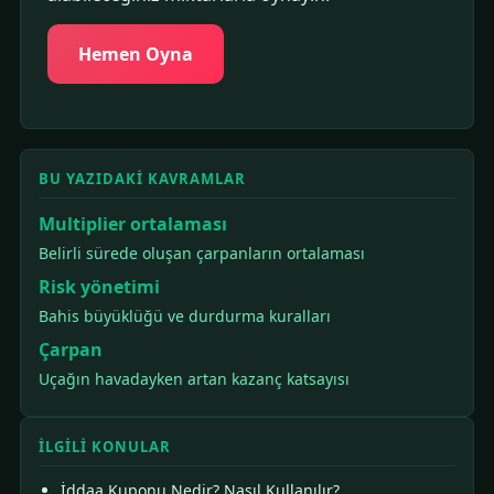
Hemen Oyna
BU YAZIDAKI KAVRAMLAR
Multiplier ortalaması
Belirli sürede oluşan çarpanların ortalaması
Risk yönetimi
Bahis büyüklüğü ve durdurma kuralları
Çarpan
Uçağın havadayken artan kazanç katsayısı
İLGILI KONULAR
İddaa Kuponu Nedir? Nasıl Kullanılır?