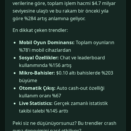
verilerine göre, toplam işlem hacmi $4.7 milyar
seviyesine ulaştı ve bu rakam bir önceki yıla
göre %284 artış anlamına geliyor.
En dikkat çeken trendler:
Mobil Oyun Dominansı:
Toplam oyunların
%78'i mobil cihazlardan
Sosyal Özellikler:
Chat ve leaderboard
kullanımında %156 artış
Mikro-Bahisler:
$0.10 altı bahislerde %203
büyüme
Otomatik Çıkış:
Auto cash-out özelliği
kullanım oranı %67
Live Statistics:
Gerçek zamanlı istatistik
takibi talebi %145 arttı
Peki siz ne düşünüyorsunuz? Bu trendler crash
oyna deneyimini nasıl etkiliyor?