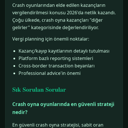
Crash oyunlarından elde edilen kazançların
vergilendirilmesi konusu 2026'da netlik kazandı.
Çoğu ülkede, crash oyna kazançları "diğer
gelirler" kategorisinde değerlendiriliyor.
Vergi planning için önemli noktalar:
Kazanç/kayıp kayıtlarının detaylı tutulması
Platform bazlı reporting sistemleri
Cross-border transaction beyanları
Professional advice'in önemi
Sık Sorulan Sorular
Crash oyna oyunlarında en güvenli strateji
nedir?
En güvenli crash oyna stratejisi, sabit oran