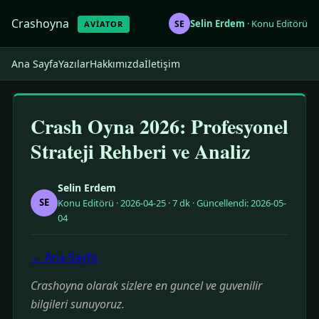
Crashoyna
Selin Erdem
· Konu Editörü
SE
AVIATOR
Ana Sayfa
Yazılar
Hakkımızda
İletişim
Crash Oyna 2026: Profesyonel
Strateji Rehberi ve Analiz
Selin Erdem
SE
Konu Editörü · 2026-04-25 · 7 dk · Güncellendi: 2026-05-
04
← Ana Sayfa
Crashoyna olarak sizlere en guncel ve guvenilir
bilgileri sunuyoruz.