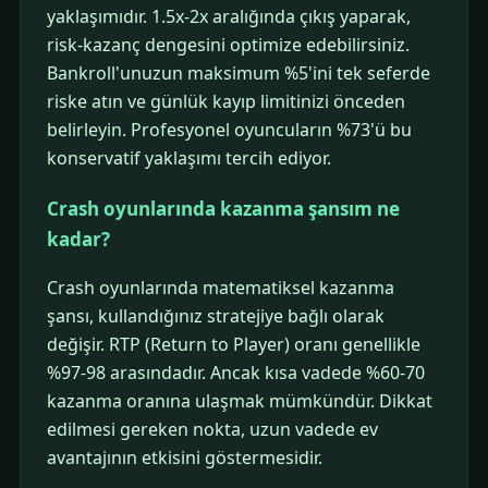
yaklaşımıdır. 1.5x-2x aralığında çıkış yaparak,
risk-kazanç dengesini optimize edebilirsiniz.
Bankroll'unuzun maksimum %5'ini tek seferde
riske atın ve günlük kayıp limitinizi önceden
belirleyin. Profesyonel oyuncuların %73'ü bu
konservatif yaklaşımı tercih ediyor.
Crash oyunlarında kazanma şansım ne
kadar?
Crash oyunlarında matematiksel kazanma
şansı, kullandığınız stratejiye bağlı olarak
değişir. RTP (Return to Player) oranı genellikle
%97-98 arasındadır. Ancak kısa vadede %60-70
kazanma oranına ulaşmak mümkündür. Dikkat
edilmesi gereken nokta, uzun vadede ev
avantajının etkisini göstermesidir.