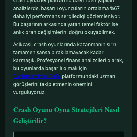
Crashoyna.net platformu üzerinden yapılan
analizlerde, başarılı oyuncuların ortalama %67
daha iyi performans sergilediği gözlemleniyor.
Bu başarının arkasında yatan temel faktör ise
anlık oran değişimlerini doğru okuyabilmek.
Acikcasi, crash oyunlarında kazanmanın sırrı
tamamen şansa bırakılamayacak kadar
karmaşık. Profesyonel finans analizcileri olarak,
bu oyunlarda başarılı olmak için
Bahistahminleri2026
platformundaki uzman
görüşlerini takip etmenin önemini
vurguluyoruz.
Crash Oyunu Oyna Stratejileri Nasıl
Geliştirilir?