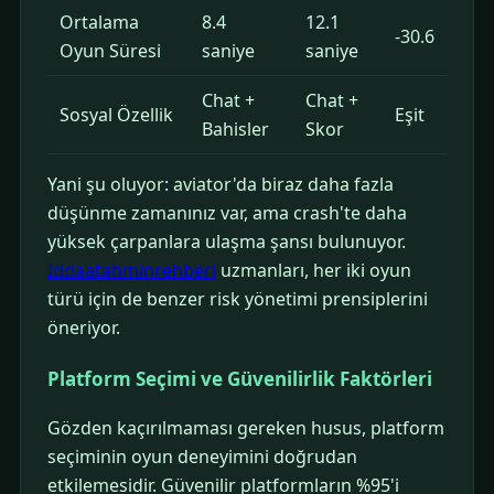
Ortalama
8.4
12.1
-30.6
Oyun Süresi
saniye
saniye
Chat +
Chat +
Sosyal Özellik
Eşit
Bahisler
Skor
Yani şu oluyor: aviator'da biraz daha fazla
düşünme zamanınız var, ama crash'te daha
yüksek çarpanlara ulaşma şansı bulunuyor.
Iddaatahminrehberi
uzmanları, her iki oyun
türü için de benzer risk yönetimi prensiplerini
öneriyor.
Platform Seçimi ve Güvenilirlik Faktörleri
Gözden kaçırılmaması gereken husus, platform
seçiminin oyun deneyimini doğrudan
etkilemesidir. Güvenilir platformların %95'i