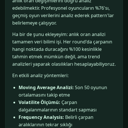
anlık oran değişimlerini doğru analiz
edebilmektir. Profesyonel oyuncuların %76'sı,
geçmiş oyun verilerini analiz ederek pattern'lar
belirlemeye çalışıyor.
Ha bir de şunu ekleyeyim: anlık oran analizi
tamamen veri bilimi işi. Her round'da çarpanın
hangi noktada duracağını %100 kesinlikle
tahmin etmek mümkün değil, ama trend
analizleri yaparak olasılıkları hesaplayabiliyoruz.
En etkili analiz yöntemleri:
Moving Average Analizi:
Son 50 oyunun
ortalamasını takip etme
Volatilite Ölçümü:
Çarpan
dalgalanmalarının standart sapması
Frequency Analysis:
Belirli çarpan
aralıklarının tekrar sıklığı