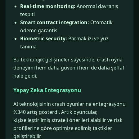
Real-time monitoring:
Anormal davranış
tespiti
Smart contract integration:
Otomatik
ödeme garantisi
Biometric security:
Parmak izi ve yüz
tanıma
Bu teknolojik gelişmeler sayesinde, crash oyna
deneyimi hem daha güvenli hem de daha şeffaf
hale geldi.
Yapay Zeka Entegrasyonu
AI teknolojisinin crash oyunlarına entegrasyonu
%340 artış gösterdi. Artık oyuncular,
kişiselleştirilmiş strateji önerileri alabilir ve risk
profillerine göre optimize edilmiş taktikler
geliştirebilir.