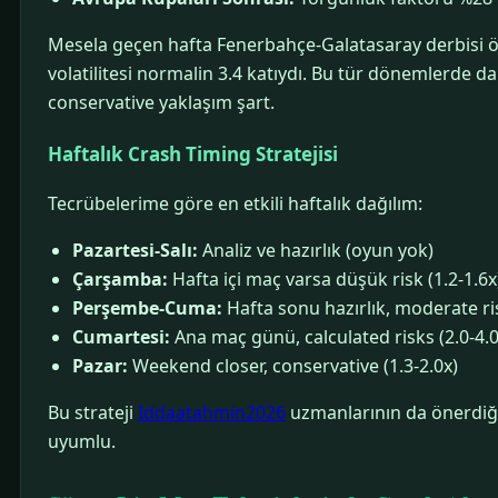
Mesela geçen hafta Fenerbahçe-Galatasaray derbisi ö
volatilitesi normalin 3.4 katıydı. Bu tür dönemlerde d
conservative yaklaşım şart.
Haftalık Crash Timing Stratejisi
Tecrübelerime göre en etkili haftalık dağılım:
Pazartesi-Salı:
Analiz ve hazırlık (oyun yok)
Çarşamba:
Hafta içi maç varsa düşük risk (1.2-1.6x
Perşembe-Cuma:
Hafta sonu hazırlık, moderate ris
Cumartesi:
Ana maç günü, calculated risks (2.0-4.0
Pazar:
Weekend closer, conservative (1.3-2.0x)
Bu strateji
Iddaatahmin2026
uzmanlarının da önerdiği
uyumlu.