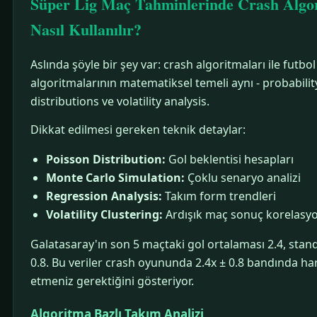
Süper Lig Maç Tahminlerinde Crash Algo
Nasıl Kullanılır?
Aslında şöyle bir şey var: crash algoritmaları ile futbo
algoritmalarının matematiksel temeli aynı - probabilit
distributions ve volatility analysis.
Dikkat edilmesi gereken teknik detaylar:
Poisson Distribution:
Gol beklentisi hesapları
Monte Carlo Simulation:
Çoklu senaryo analizi
Regression Analysis:
Takım form trendleri
Volatility Clustering:
Ardışık maç sonuç korelasy
Galatasaray'ın son 5 maçtaki gol ortalaması 2.4, sta
0.8. Bu veriler crash oyununda 2.4x ± 0.8 bandında ha
etmeniz gerektiğini gösteriyor.
Algoritma Bazlı Takım Analizi