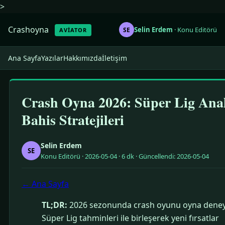
>
Crashoyna
Selin Erdem
· Konu Editörü
SE
AVIATOR
Ana Sayfa
Yazılar
Hakkımızda
İletişim
Crash Oyna 2026: Süper Lig Anal
Bahis Stratejileri
Selin Erdem
SE
Konu Editörü · 2026-05-04 · 6 dk · Güncellendi: 2026-05-04
← Ana Sayfa
TL;DR:
2026 sezonunda crash oyunu oyna dene
Süper Lig tahminleri ile birleşerek yeni fırsatlar