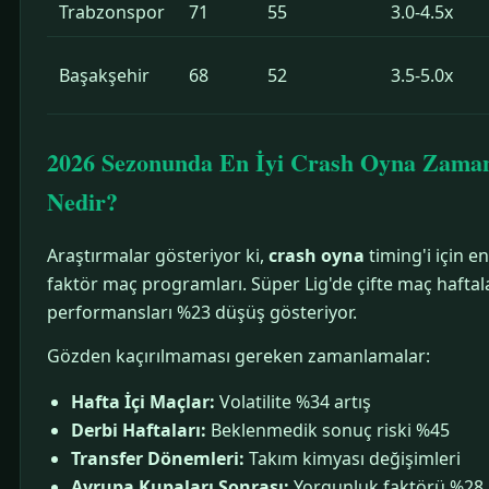
Trabzonspor
71
55
3.0-4.5x
Başakşehir
68
52
3.5-5.0x
2026 Sezonunda En İyi Crash Oyna Zama
Nedir?
Araştırmalar gösteriyor ki,
crash oyna
timing'i için en
faktör maç programları. Süper Lig'de çifte maç hafta
performansları %23 düşüş gösteriyor.
Gözden kaçırılmaması gereken zamanlamalar:
Hafta İçi Maçlar:
Volatilite %34 artış
Derbi Haftaları:
Beklenmedik sonuç riski %45
Transfer Dönemleri:
Takım kimyası değişimleri
Avrupa Kupaları Sonrası:
Yorgunluk faktörü %28