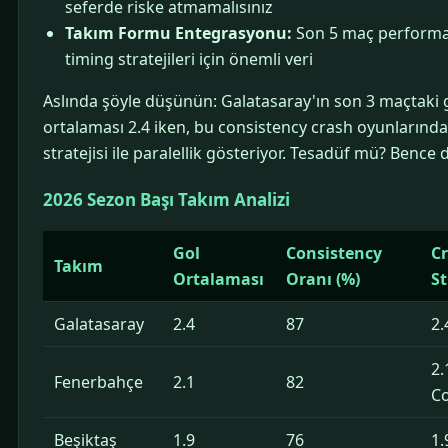
seferde riske atmamalısınız
Takım Formu Entegrasyonu:
Son 5 maç performa
timing stratejileri için önemli veri
Aslında şöyle düşünün: Galatasaray'ın son 3 maçtaki 
ortalaması 2.4 iken, bu consistency crash oyunlarındak
stratejisi ile paralellik gösteriyor. Tesadüf mü? Bence d
2026 Sezon Başı Takım Analizi
Gol
Consistency
C
Takım
Ortalaması
Oranı (%)
St
Galatasaray
2.4
87
2.
2.
Fenerbahçe
2.1
82
Co
Beşiktaş
1.9
76
1.