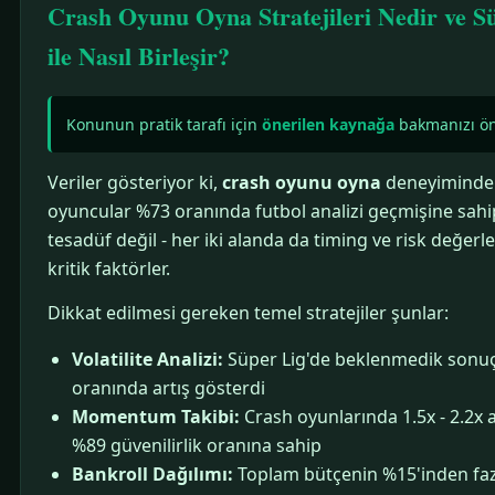
Crash Oyunu Oyna Stratejileri Nedir ve S
ile Nasıl Birleşir?
Konunun pratik tarafı için
önerilen kaynağa
bakmanızı öne
Veriler gösteriyor ki,
crash oyunu oyna
deneyiminde 
oyuncular %73 oranında futbol analizi geçmişine sahip 
tesadüf değil - her iki alanda da timing ve risk değer
kritik faktörler.
Dikkat edilmesi gereken temel stratejiler şunlar:
Volatilite Analizi:
Süper Lig'de beklenmedik sonu
oranında artış gösterdi
Momentum Takibi:
Crash oyunlarında 1.5x - 2.2x a
%89 güvenilirlik oranına sahip
Bankroll Dağılımı:
Toplam bütçenin %15'inden fazl