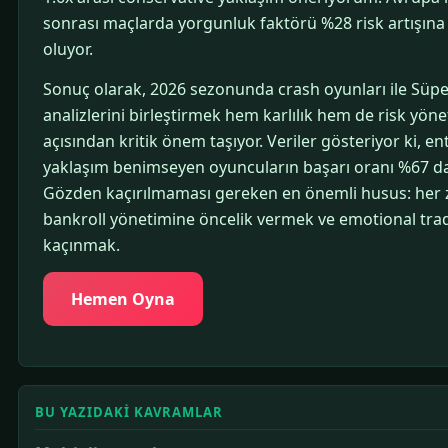
sonrası maçlarda yorgunluk faktörü %28 risk artışın
oluyor.
Sonuç olarak, 2026 sezonunda crash oyunları ile Süpe
analizlerini birleştirmek hem karlılık hem de risk yöne
açısından kritik önem taşıyor. Veriler gösteriyor ki, e
yaklaşım benimseyen oyuncuların başarı oranı %67 d
Gözden kaçırılmaması gereken en önemli husus: her
bankroll yönetimine öncelik vermek ve emotional tra
kaçınmak.
Hemen Oyna
BU YAZIDAKI KAVRAMLAR