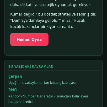
daha dikkatli ve stratejik oynamak gerekiyor.
Kumar değildir bu dostlar, strateji ve sabır işidir.
"Damlaya damlaya göl olur" misali, küçük
küçük kazançlar birikiyor zamanla.
Hemen Oyna
BU YAZIDAKI KAVRAMLAR
Çarpan
Uçağın havadayken artan kazanç katsayısı
RNG
Random Number Generator - sonuçları belirleyen
rastgele üretici