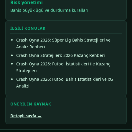
Risk yönetimi
Bahis büyüklüğü ve durdurma kuralları
İLGILI KONULAR
Crash Oyna 2026: Süper Lig Bahis Stratejileri ve
Analiz Rehberi
Crash Oyna Stratejileri: 2026 Kazanç Rehberi
Crash Oyna 2026: Futbol İstatistikleri ile Kazanç
Stratejileri
Crash Oyna 2026: Futbol Bahis İstatistikleri ve xG
Analizi
ÖNERILEN KAYNAK
Detaylı sayfa →