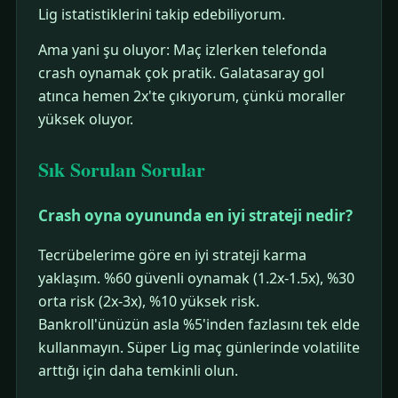
Lig istatistiklerini takip edebiliyorum.
Ama yani şu oluyor: Maç izlerken telefonda
crash oynamak çok pratik. Galatasaray gol
atınca hemen 2x'te çıkıyorum, çünkü moraller
yüksek oluyor.
Sık Sorulan Sorular
Crash oyna oyununda en iyi strateji nedir?
Tecrübelerime göre en iyi strateji karma
yaklaşım. %60 güvenli oynamak (1.2x-1.5x), %30
orta risk (2x-3x), %10 yüksek risk.
Bankroll'ünüzün asla %5'inden fazlasını tek elde
kullanmayın. Süper Lig maç günlerinde volatilite
arttığı için daha temkinli olun.