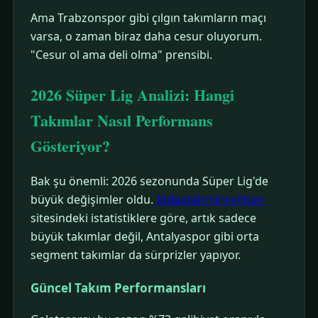
Ama Trabzonspor gibi çılgın takımların maçı
varsa, o zaman biraz daha cesur oluyorum.
"Cesur ol ama deli olma" prensibi.
2026 Süper Lig Analizi: Hangi
Takımlar Nasıl Performans
Gösteriyor?
Bak şu önemli: 2026 sezonunda Süper Lig'de
büyük değişimler oldu.
Iddaatahminrehberi
sitesindeki istatistiklere göre, artık sadece
büyük takımlar değil, Antalyaspor gibi orta
segment takımlar da sürprizler yapıyor.
Güncel Takım Performansları