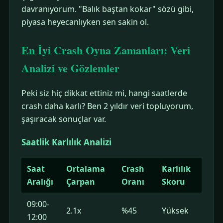
davranıyorum. "Balık baştan kokar" sözü gibi,
piyasa heyecanlıyken sen sakin ol.
En İyi Crash Oyna Zamanları: Veri
Analizi ve Gözlemler
Peki siz hiç dikkat ettiniz mi, hangi saatlerde
crash daha karlı? Ben 2 yıldır veri topluyorum,
şaşıracak sonuçlar var.
Saatlik Karlılık Analizi
Saat
Ortalama
Crash
Karlılık
Aralığı
Çarpan
Oranı
Skoru
09:00-
2.1x
%45
Yüksek
12:00