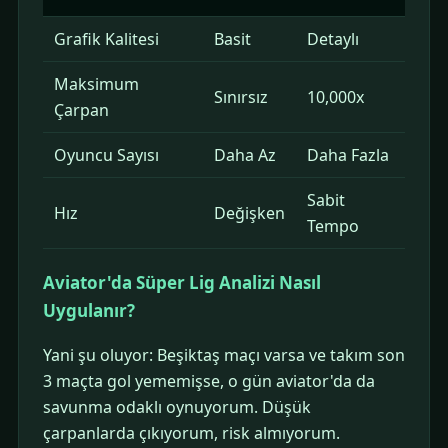
Grafik Kalitesi
Basit
Detaylı
Maksimum
Sınırsız
10,000x
Çarpan
Oyuncu Sayısı
Daha Az
Daha Fazla
Sabit
Hız
Değişken
Tempo
Aviator'da Süper Lig Analizi Nasıl
Uygulanır?
Yani şu oluyor: Beşiktaş maçı varsa ve takım son
3 maçta gol yememişse, o gün aviator'da da
savunma odaklı oynuyorum. Düşük
çarpanlarda çıkıyorum, risk almıyorum.