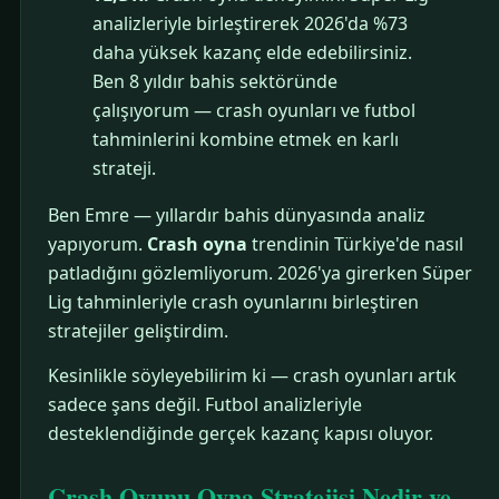
analizleriyle birleştirerek 2026'da %73
daha yüksek kazanç elde edebilirsiniz.
Ben 8 yıldır bahis sektöründe
çalışıyorum — crash oyunları ve futbol
tahminlerini kombine etmek en karlı
strateji.
Ben Emre — yıllardır bahis dünyasında analiz
yapıyorum.
Crash oyna
trendinin Türkiye'de nasıl
patladığını gözlemliyorum. 2026'ya girerken Süper
Lig tahminleriyle crash oyunlarını birleştiren
stratejiler geliştirdim.
Kesinlikle söyleyebilirim ki — crash oyunları artık
sadece şans değil. Futbol analizleriyle
desteklendiğinde gerçek kazanç kapısı oluyor.
Crash Oyunu Oyna Stratejisi Nedir ve