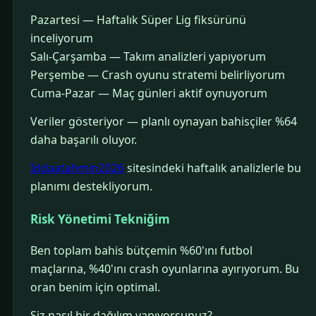
Pazartesi — Haftalık Süper Lig fiksürünü
inceliyorum
Salı-Çarşamba — Takım analizleri yapıyorum
Perşembe — Crash oyunu stratemi belirliyorum
Cuma-Pazar — Maç günleri aktif oynuyorum
Veriler gösteriyor — planlı oynayan bahisçiler %64
daha başarılı oluyor.
Iddaatahmin2026
sitesindeki haftalık analizlerle bu
planımı destekliyorum.
Risk Yönetimi Tekniğim
Ben toplam bahis bütçemin %60'ını futbol
maçlarına, %40'ını crash oyunlarına ayırıyorum. Bu
oran benim için optimal.
Siz nasıl bir dağılım yapıyorsunuz?