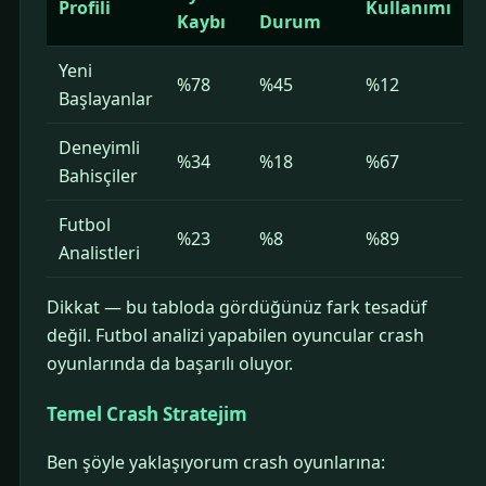
Profili
Kullanımı
Kaybı
Durum
Yeni
%78
%45
%12
Başlayanlar
Deneyimli
%34
%18
%67
Bahisçiler
Futbol
%23
%8
%89
Analistleri
Dikkat — bu tabloda gördüğünüz fark tesadüf
değil. Futbol analizi yapabilen oyuncular crash
oyunlarında da başarılı oluyor.
Temel Crash Stratejim
Ben şöyle yaklaşıyorum crash oyunlarına: