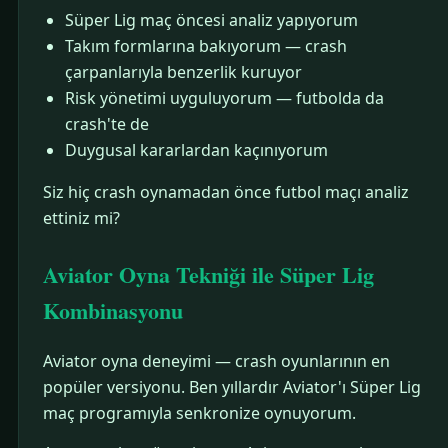
Süper Lig maç öncesi analiz yapıyorum
Takım formlarına bakıyorum — crash
çarpanlarıyla benzerlik kuruyor
Risk yönetimi uyguluyorum — futbolda da
crash'te de
Duygusal kararlardan kaçınıyorum
Siz hiç crash oynamadan önce futbol maçı analiz
ettiniz mi?
Aviator Oyna Tekniği ile Süper Lig
Kombinasyonu
Aviator oyna deneyimi — crash oyunlarının en
popüler versiyonu. Ben yıllardır Aviator'ı Süper Lig
maç programıyla senkronize oynuyorum.