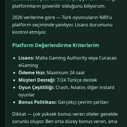
platformların güvenilir olduğunu biliyorum.
2026 verilerine göre — Türk oyuncuların %89'u
platform seçiminde yanılıyor. Lisans durumunu
kontrol etmiyor.
Platform Değerlendirme Kriterlerim
Lisans:
Malta Gaming Authority veya Curacao
eGaming
Ödeme Hızı:
Maximum 24 saat
Müşteri Desteği:
7/24 Türkçe destek
Oyun Çeşitliliği:
Crash, Aviator, diğer instant
oyunlar
Bonus Politikası:
Gerçekçi çevrim şartları
Dikkat — çok yüksek bonus veren siteler genelde
sorunlu oluyor. Ben orta düzey bonus veren, ama