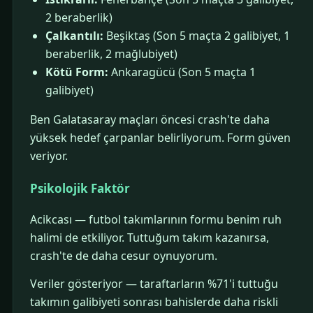
2 beraberlik)
Çalkantılı:
Beşiktaş (Son 5 maçta 2 galibiyet, 1
beraberlik, 2 mağlubiyet)
Kötü Form:
Ankaragücü (Son 5 maçta 1
galibiyet)
Ben Galatasaray maçları öncesi crash'te daha
yüksek hedef çarpanlar belirliyorum. Form güven
veriyor.
Psikolojik Faktör
Acikcası — futbol takımlarının formu benim ruh
halimi de etkiliyor. Tuttuğum takım kazanırsa,
crash'te de daha cesur oynuyorum.
Veriler gösteriyor — taraftarların %71'i tuttuğu
takımın galibiyeti sonrası bahislerde daha riskli