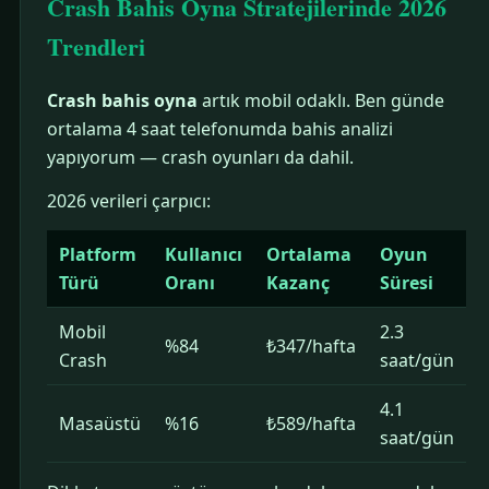
Crash Bahis Oyna Stratejilerinde 2026
Trendleri
Crash bahis oyna
artık mobil odaklı. Ben günde
ortalama 4 saat telefonumda bahis analizi
yapıyorum — crash oyunları da dahil.
2026 verileri çarpıcı:
Platform
Kullanıcı
Ortalama
Oyun
Türü
Oranı
Kazanç
Süresi
Mobil
2.3
%84
₺347/hafta
Crash
saat/gün
4.1
Masaüstü
%16
₺589/hafta
saat/gün