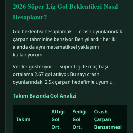
2026 Süper Lig Gol Beklentileri Nasıl
Hesaplanır?
Gol beklentisi hesaplamak — crash oyunlarındaki
çarpan tahminine benziyor. Ben yıllardır her iki
alanda da aynı matematiksel yaklaşımı
kullanıyorum.
Veriler gösteriyor — Süper Lig'de maç başı
ortalama 2.67 gol atılıyor. Bu sayı crash
oyunlarındaki 2.5x çarpan hedefimle uyumlu.
Takım Bazında Gol Analizi
Attığı
Yediği
Crash
Takım
Gol
Gol
Çarpan
Ort.
Ort.
Benzetmesi