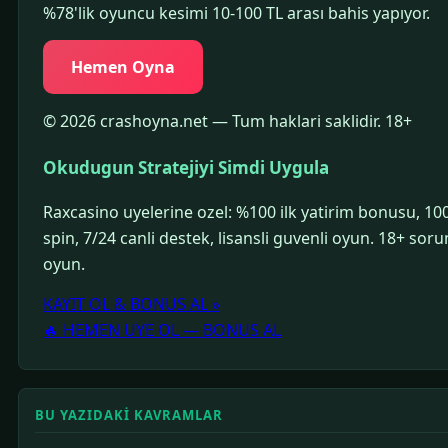
%78'lik oyuncu kesimi 10-100 TL arası bahis yapıyor.
Hemen Oyna
© 2026 crashoyna.net — Tum haklari saklidir. 18+
Okudugun Stratejiyi Simdi Uygula
Raxcasino uyelerine ozel: %100 ilk yatirim bonusu, 10
spin, 7/24 canli destek, lisansli guvenli oyun. 18+ sor
oyun.
KAYIT OL & BONUS AL »
🔥 HEMEN UYE OL — BONUS AL
BU YAZIDAKI KAVRAMLAR