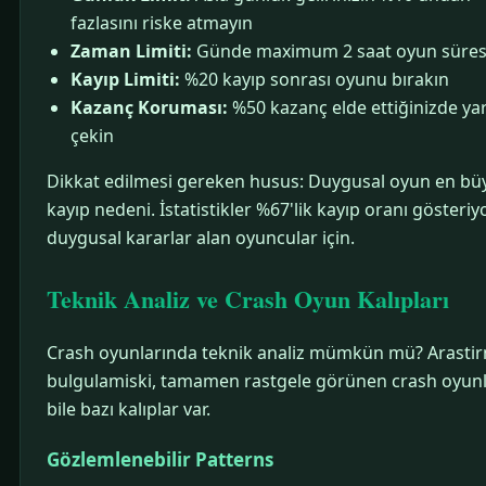
fazlasını riske atmayın
Zaman Limiti:
Günde maximum 2 saat oyun süres
Kayıp Limiti:
%20 kayıp sonrası oyunu bırakın
Kazanç Koruması:
%50 kazanç elde ettiğinizde yar
çekin
Dikkat edilmesi gereken husus: Duygusal oyun en bü
kayıp nedeni. İstatistikler %67'lik kayıp oranı gösteriy
duygusal kararlar alan oyuncular için.
Teknik Analiz ve Crash Oyun Kalıpları
Crash oyunlarında teknik analiz mümkün mü? Arasti
bulgulamiski, tamamen rastgele görünen crash oyun
bile bazı kalıplar var.
Gözlemlenebilir Patterns