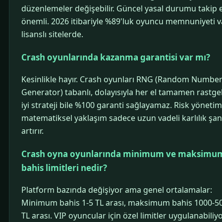
düzenlemeler değişebilir. Güncel yasal durumu takip
önemli. 2026 itibariyle %89'luk oyuncu memnuniyeti v
lisanslı sitelerde.
Crash oyunlarında kazanma garantisi var mı?
Kesinlikle hayır. Crash oyunları RNG (Random Numbe
Generator) tabanlı, dolayısıyla her el tamamen rastge
iyi strateji bile %100 garanti sağlayamaz. Risk yönetim
matematiksel yaklaşım sadece uzun vadeli karlılık şan
artırır.
Crash oyna oyunlarında minimum ve maksimu
bahis limitleri nedir?
Platform bazında değişiyor ama genel ortalamalar:
Minimum bahis 1-5 TL arası, maksimum bahis 1000-5
TL arası. VIP oyuncular için özel limitler uygulanabiliyo