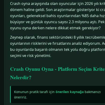
Crash oyna arayışında olan oyuncular için 2026 yılı krit
dönem haline geldi. Son araştırmalar gösteriyor ki cr
oyunları, geleneksel bahis oyunlarından %85 daha hızl
büyüyor ve günlük oyuncu sayısı 2.3 milyonu aştı. Pek
oyunu oyna derken nelere dikkat etmek gerekiyor?
Zeynep olarak, finans sektöründeki 8 yıllık tecrübeml
oyunlarının risklerini ve fırsatlarını analiz ediyorum. A
bu oyunlarda başarılı olmanın tek yolu doğru platfor
seçimi ve risk yönetimi.
Crash Oyunu Oyna - Platform Seçim Krite
Nelerdir?
Konunun pratik tarafı için
önerilen kaynağa
bakmanızı
öneririz.