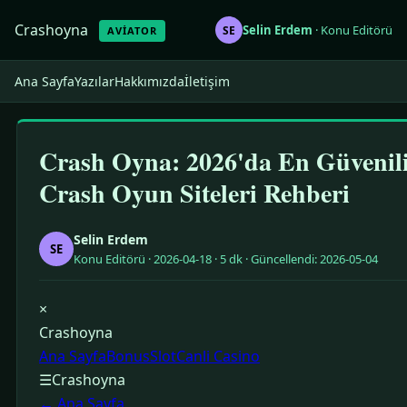
Crashoyna
Selin Erdem
· Konu Editörü
SE
AVIATOR
Ana Sayfa
Yazılar
Hakkımızda
İletişim
Crash Oyna: 2026'da En Güvenil
Crash Oyun Siteleri Rehberi
Selin Erdem
SE
Konu Editörü · 2026-04-18 · 5 dk · Güncellendi: 2026-05-04
×
Crashoyna
Ana Sayfa
Bonus
Slot
Canli Casino
☰
Crashoyna
← Ana Sayfa