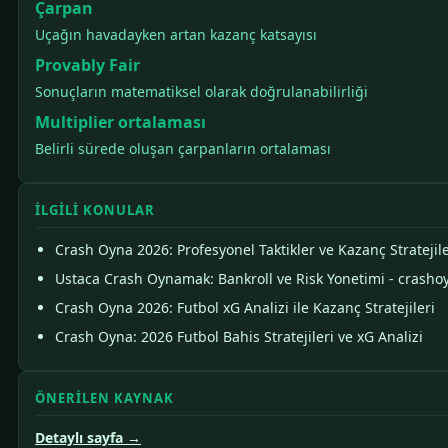
Çarpan
Uçağın havadayken artan kazanç katsayısı
Provably Fair
Sonuçların matematiksel olarak doğrulanabilirliği
Multiplier ortalaması
Belirli sürede oluşan çarpanların ortalaması
İLGILI KONULAR
Crash Oyna 2026: Profesyonel Taktikler ve Kazanç Stratejile
Ustaca Crash Oynamak: Bankroll ve Risk Yonetimi - crasho
Crash Oyna 2026: Futbol xG Analizi ile Kazanç Stratejileri
Crash Oyna: 2026 Futbol Bahis Stratejileri ve xG Analizi
ÖNERILEN KAYNAK
Detaylı sayfa →