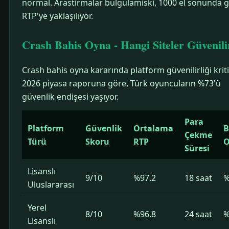
normal. Arastirmalar bulgulamiski, 1000 el sonunda 
RTP'ye yaklaşılıyor.
Crash Bahis Oyna - Hangi Siteler Güvenili
Crash bahis oyna kararında platform güvenilirliği kriti
2026 piyasa raporuna göre, Türk oyuncuların %73'ü
güvenlik endişesi yaşıyor.
Para
Platform
Güvenlik
Ortalama
B
Çekme
Türü
Skoru
RTP
O
Süresi
Lisanslı
9/10
%97.2
18 saat
%
Uluslararası
Yerel
8/10
%96.8
24 saat
%
Lisanslı