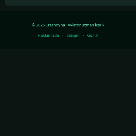
© 2026 Crashoyna · Aviator uzman içerik
Hakkımızda
·
İletişim
·
Gizlilik