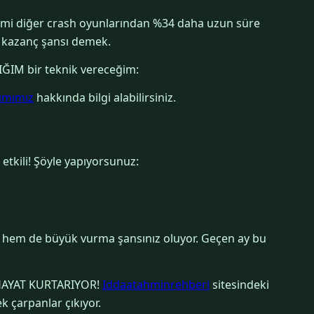
yimi diğer crash oyunlarından %34 daha uzun süre
la kazanç şansı demek.
ĞIM bir teknik vereceğim:
şımımız
hakkında bilgi alabilirsiniz.
etkili! Şöyle yapıyorsunuz:
 hem de büyük vurma şansınız oluyor. Geçen ay bu
 HAYAT KURTARIYOR!
Iddaatahminrehberi
sitesindeki
k çarpanlar çıkıyor.