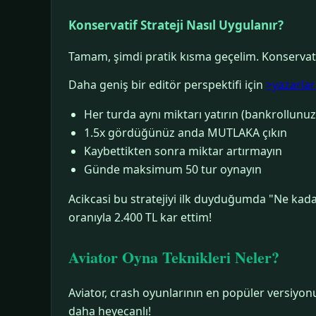
Konservatif Strateji Nasıl Uygulanır?
Tamam, şimdi pratik kısma geçelim. Konservatif
Daha geniş bir editör perspektifi için
>yazarlar
Her turda aynı miktarı yatırın (bankrollunuz
1.5x gördüğünüz anda MUTLAKA çıkın
Kaybettikten sonra miktar artırmayın
Günde maksimum 50 tur oynayın
Acikcasi bu stratejiyi ilk duyduğumda "Ne kad
oranıyla 2.400 TL kar ettim!
Aviator Oyna Teknikleri Neler?
Aviator, crash oyunlarının en popüler versiyon
daha heyecanlı!