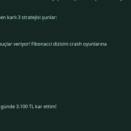
 karlı 3 stratejisi şunlar:
çlar veriyor! Fibonacci dizisini crash oyunlarına
günde 3.100 TL kar ettim!