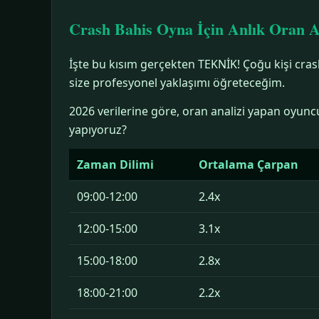
Crash Bahis Oyna İçin Anlık Oran An
İşte bu kısım gerçekten TEKNİK! Çoğu kişi cr
size profesyonel yaklaşımı öğreteceğim.
2026 verilerine göre, oran analizi yapan oyun
yapıyoruz?
Zaman Dilimi
Ortalama Çarpan
09:00-12:00
2.4x
12:00-15:00
3.1x
15:00-18:00
2.8x
18:00-21:00
2.2x