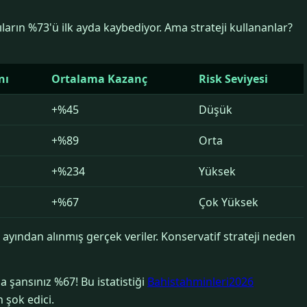
ıların %73'ü ilk ayda kaybediyor. Ama strateji kullananlar?
nı
Ortalama Kazanç
Risk Seviyesi
+%45
Düşük
+%89
Orta
+%234
Yüksek
+%67
Çok Yüksek
 ayından alınmış gerçek veriler. Konservatif strateji neden
 şansınız %67! Bu istatistiği
Bahistahminleri2026
 şok edici.