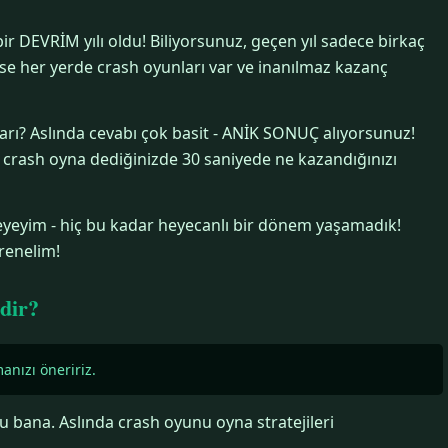
 DEVRİM yılı oldu! Biliyorsunuz, geçen yıl sadece birkaç
se her yerde crash oyunları var ve inanılmaz kazanç
rı? Aslında cevabı çok basit - ANİK SONUÇ alıyorsunuz!
crash oyna dediğinizde 30 saniyede ne kazandığınızı
öyleyeyim - hiç bu kadar heyecanlı bir dönem yaşamadık!
ğrenelim!
dir?
nızı öneririz.
 bana. Aslında crash oyunu oyna stratejileri