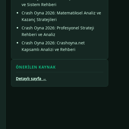
ve Sistem Rehberi
Crash Oyna 2026: Matematiksel Analiz ve
Kazanç Stratejileri
Crash Oyna 2026: Profesyonel Strateji
Rehberi ve Analiz
Crash Oyna 2026: Crashoyna.net
Kapsamlı Analizi ve Rehberi
ÖNERILEN KAYNAK
Detaylı sayfa →