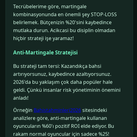
Tecrübelerime göre, martingale
kombinasyonunda en önemli şey STOP-LOSS
belirlemek. Bütçenizin %20'sini kaybedince
mutlaka durun. Acikcasi bu disiplin olmadan
hiçbir strateji işe yaramaz!
Anti-Martingale Stratejisi
Bu strateji tam tersi: Kazandıkça bahsi
artırıyorsunuz, kaybedince azaltıyorsunuz.
2026'da bu yaklaşım çok daha popüler hale
geldi. Çünkü insanlar risk yönetiminin önemini
anladı!
Örneğin
Bahistahminleri2026
sitesindeki
analizlere göre, anti-martingale kullanan
oyuncuların %60'ı pozitif ROI elde ediyor. Bu
rakam normal oyuncular için sadece %25!