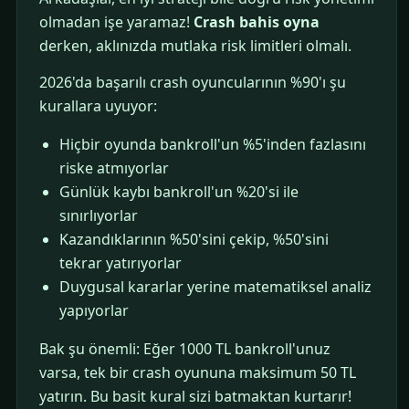
olmadan işe yaramaz!
Crash bahis oyna
derken, aklınızda mutlaka risk limitleri olmalı.
2026'da başarılı crash oyuncularının %90'ı şu
kurallara uyuyor:
Hiçbir oyunda bankroll'un %5'inden fazlasını
riske atmıyorlar
Günlük kaybı bankroll'un %20'si ile
sınırlıyorlar
Kazandıklarının %50'sini çekip, %50'sini
tekrar yatırıyorlar
Duygusal kararlar yerine matematiksel analiz
yapıyorlar
Bak şu önemli: Eğer 1000 TL bankroll'unuz
varsa, tek bir crash oyununa maksimum 50 TL
yatırın. Bu basit kural sizi batmaktan kurtarır!