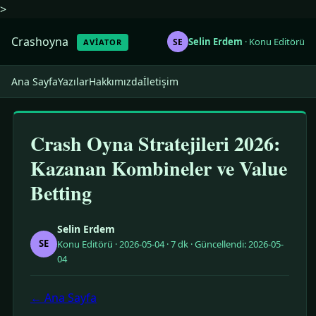
>
Crashoyna
Selin Erdem
· Konu Editörü
SE
AVIATOR
Ana Sayfa
Yazılar
Hakkımızda
İletişim
Crash Oyna Stratejileri 2026:
Kazanan Kombineler ve Value
Betting
Selin Erdem
SE
Konu Editörü · 2026-05-04 · 7 dk · Güncellendi: 2026-05-
04
← Ana Sayfa