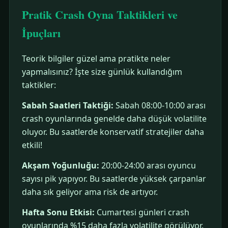
Pratik Crash Oyna Taktikleri ve
İpuçları
Teorik bilgiler güzel ama pratikte neler
yapmalısınız? İşte size günlük kullandığım
taktikler:
Sabah Saatleri Taktiği:
Sabah 08:00-10:00 arası
crash oyunlarında genelde daha düşük volatilite
oluyor. Bu saatlerde konservatif stratejiler daha
etkili!
Akşam Yoğunluğu:
20:00-24:00 arası oyuncu
sayısı pik yapıyor. Bu saatlerde yüksek çarpanlar
daha sık geliyor ama risk de artıyor.
Hafta Sonu Etkisi:
Cumartesi günleri crash
oyunlarında %15 daha fazla volatilite görülüyor.