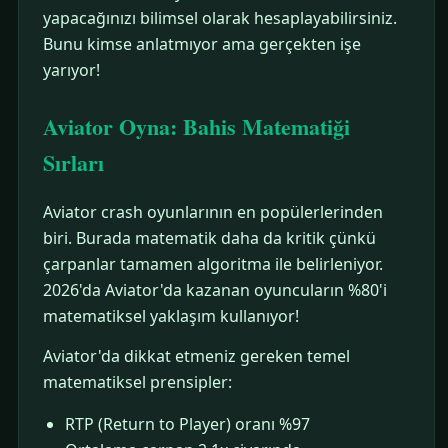
yapacağınızı bilimsel olarak hesaplayabilirsiniz.
Bunu kimse anlatmıyor ama gerçekten işe
yarıyor!
Aviator Oyna: Bahis Matematiği
Sırları
Aviator crash oyunlarının en popülerlerinden
biri. Burada matematik daha da kritik çünkü
çarpanlar tamamen algoritma ile belirleniyor.
2026'da Aviator'da kazanan oyuncuların %80'i
matematiksel yaklaşım kullanıyor!
Aviator'da dikkat etmeniz gereken temel
matematiksel prensipler:
RTP (Return to Player) oranı %97