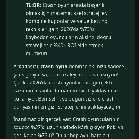
TL;DR:
Crash oyunlarında başarılı
olmak için matematiksel stratejiler,
kombine kuponlar ve value betting
teknikleri şart. 2026'da %73'ü
kaybeden oyuncuların aksine, doğru
stratejilerle %40+ ROI elde etmek
mümkün.
Arkadaşlar,
crash oyna
denince aklınıza sadece
şans geliyorsa, bu makaleyi mutlaka okuyun!
Çünkü 2026'da crash oyunlarında gerçekten
kazanan insanlar tamamen farklı yaklaşımlar
kullanıyor. Ben Selin, ve bugün sizlere crash
dünyasının en gizli stratejilerini açıklayacağım!
İnanılmaz bir gerçek var: Crash oyuncularının
sadece %27'si uzun vadede kârlı çıkıyor. Peki ya
geri kalan %73'ü? Onlar hep aynı hataları