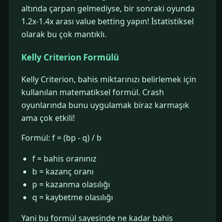
altında çarpan gelmediyse, bir sonraki oyunda
1.2x-1.4x arası value betting yapın! İstatistiksel
olarak bu çok mantıklı.
Kelly Criterion Formülü
Kelly Criterion, bahis miktarınızı belirlemek için
kullanılan matematiksel formül. Crash
oyunlarında bunu uygulamak biraz karmaşık
ama çok etkili!
Formül: f = (bp - q) / b
f = bahis oranınız
b = kazanç oranı
p = kazanma olasılığı
q = kaybetme olasılığı
Yani bu formül sayesinde ne kadar bahis