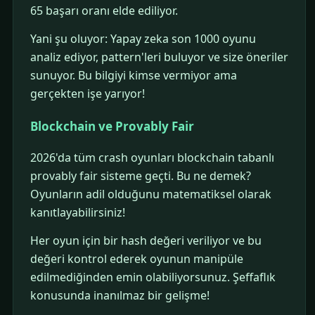
65 başarı oranı elde ediliyor.
Yani şu oluyor: Yapay zeka son 1000 oyunu
analiz ediyor, pattern'leri buluyor ve size öneriler
sunuyor. Bu bilgiyi kimse vermiyor ama
gerçekten işe yarıyor!
Blockchain ve Provably Fair
2026'da tüm crash oyunları blockchain tabanlı
provably fair sisteme geçti. Bu ne demek?
Oyunların adil olduğunu matematiksel olarak
kanıtlayabilirsiniz!
Her oyun için bir hash değeri veriliyor ve bu
değeri kontrol ederek oyunun manipüle
edilmediğinden emin olabiliyorsunuz. Şeffaflık
konusunda inanılmaz bir gelişme!