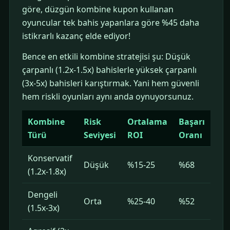
göre, düzgün kombine kupon kullanan
oyuncular tek bahis yapanlara göre %45 daha
istikrarlı kazanç elde ediyor!
Bence en etkili kombine stratejisi şu: Düşük
çarpanlı (1.2x-1.5x) bahislerle yüksek çarpanlı
(3x-5x) bahisleri karıştırmak. Yani hem güvenli
hem riskli oyunları aynı anda oynuyorsunuz.
Kombine
Risk
Ortalama
Başarı
Türü
Seviyesi
ROI
Oranı
Konservatif
Düşük
%15-25
%68
(1.2x-1.8x)
Dengeli
Orta
%25-40
%52
(1.5x-3x)