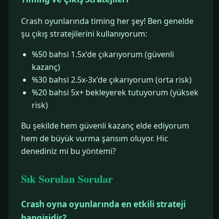
Crash oyunlarında timing her şey! Ben genelde
şu çıkış stratejilerini kullanıyorum:
%50 bahsi 1.5x'de çıkarıyorum (güvenli
kazanç)
%30 bahsi 2.5x-3x'de çıkarıyorum (orta risk)
%20 bahsi 5x+ bekleyerek tutuyorum (yüksek
risk)
Bu şekilde hem güvenli kazanç elde ediyorum
hem de büyük vurma şansım oluyor. Hic
denediniz mi bu yöntemi?
Sık Sorulan Sorular
Crash oyna oyunlarında en etkili strateji
hangisidir?