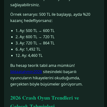
sağlayabilirsiniz.
Örnek senaryo: 500 TL ile başlayıp, ayda %20
kazanç hedefliyorsanız:
1. Ay: 500 TL → 600 TL
2. Ay: 600 TL → 720 TL
3. Ay: 720 TL → 864 TL
6. Ay: 1,492 TL
12. Ay: 4,460 TL
Bu hesap teorik tabii ama mümkün!
Iddaatahmin2026
sitesindeki başarılı
oyuncuların hikayelerini okuduğumda,
gerçekten böyle büyümeler görüyorum.
2026 Crash Oyun Trendleri ve
Gelecek Tahminleri