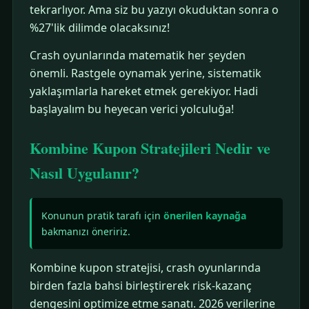
tekrarlıyor. Ama siz bu yazıyı okuduktan sonra o
%27'lik dilimde olacaksınız!
Crash oyunlarında matematik her şeyden
önemli. Rastgele oynamak yerine, sistematik
yaklaşımlarla hareket etmek gerekiyor. Hadi
başlayalım bu heyecan verici yolculuğa!
Kombine Kupon Stratejileri Nedir ve
Nasıl Uygulanır?
Konunun pratik tarafı için
önerilen kaynağa
bakmanızı öneririz.
Kombine kupon stratejisi, crash oyunlarında
birden fazla bahsi birleştirerek risk-kazanç
dengesini optimize etme sanatı. 2026 verilerine