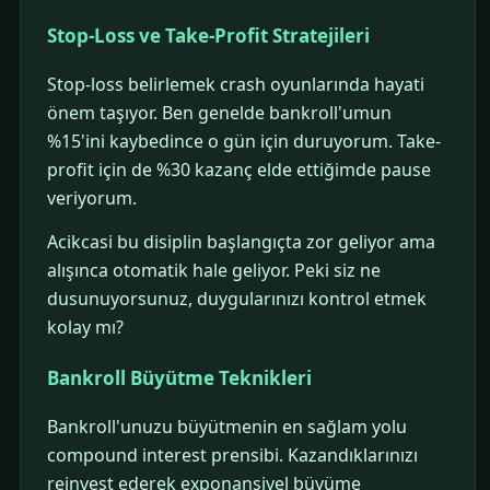
Stop-Loss ve Take-Profit Stratejileri
Stop-loss belirlemek crash oyunlarında hayati
önem taşıyor. Ben genelde bankroll'umun
%15'ini kaybedince o gün için duruyorum. Take-
profit için de %30 kazanç elde ettiğimde pause
veriyorum.
Acikcasi bu disiplin başlangıçta zor geliyor ama
alışınca otomatik hale geliyor. Peki siz ne
dusunuyorsunuz, duygularınızı kontrol etmek
kolay mı?
Bankroll Büyütme Teknikleri
Bankroll'unuzu büyütmenin en sağlam yolu
compound interest prensibi. Kazandıklarınızı
reinvest ederek exponansiyel büyüme