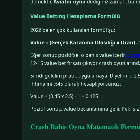
demektir.
Aviator oyna
dediğiniz zaman, bu m
Value Betting Hesaplama Formülü
2026'da en çok kullanılan formül şu:
Value = (Gerçek Kazanma Olasılığı x Oran) - 
Eğer sonuç pozitifse, o bahis value içerir.
Idda
12-15 value bet fırsatı çıkıyor crash oyunlarınd
Simdi gelelim pratik uygulamaya. Diyelim ki 
ihtimalini %45 olarak hesaplıyorsunuz:
Value = (0.45 x 2.5) - 1 = 0.125
Pozitif sonuç, value bet anlamına gelir. Peki
Crash Bahis Oyna Matematik Formül