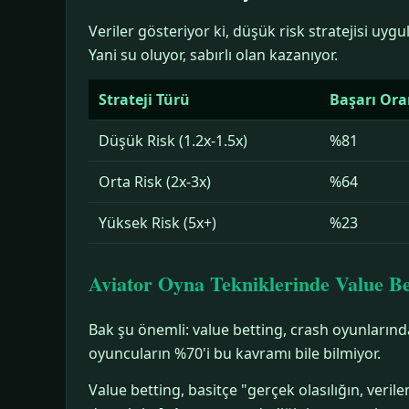
Veriler gösteriyor ki, düşük risk stratejisi uygu
Yani su oluyor, sabırlı olan kazanıyor.
Strateji Türü
Başarı Ora
Düşük Risk (1.2x-1.5x)
%81
Orta Risk (2x-3x)
%64
Yüksek Risk (5x+)
%23
Aviator Oyna Tekniklerinde Value Be
Bak şu önemli: value betting, crash oyunları
oyuncuların %70'i bu kavramı bile bilmiyor.
Value betting, basitçe "gerçek olasılığın, ver