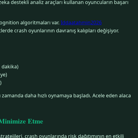
zeka destekli analiz araçları kullanan oyuncuların başarı
ognition algoritmaları var.
Iddaatahmin2026
lerde crash oyunlarının davranış kalıpları değişiyor.
 dakika)
iye)
)
nı zamanda daha hızlı oynamaya başladı. Acele eden alaca
 Minimize Etme
tratejileri, crash oyunlarında risk dağıtımının en etkili