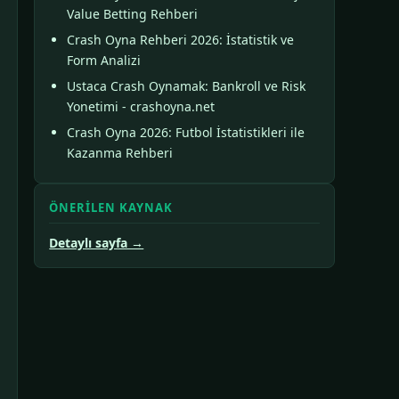
Value Betting Rehberi
Crash Oyna Rehberi 2026: İstatistik ve
Form Analizi
Ustaca Crash Oynamak: Bankroll ve Risk
Yonetimi - crashoyna.net
Crash Oyna 2026: Futbol İstatistikleri ile
Kazanma Rehberi
ÖNERILEN KAYNAK
Detaylı sayfa →