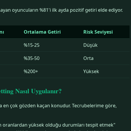
layan oyuncuların %81'i ilk ayda pozitif getiri elde ediyor.
nı
Ortalama Getiri
Risk Seviyesi
%15-25
Düşük
%35-50
Orta
%200+
Yüksek
tting Nasıl Uygulanır?
nda en çok gözden kaçan konudur. Tecrubelerime göre,
ilen oranlardan yüksek olduğu durumları tespit etmek"