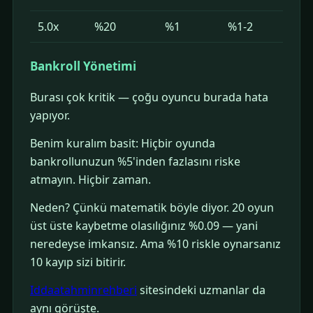
5.0x
%20
%1
%1-2
Bankroll Yönetimi
Burası çok kritik — çoğu oyuncu burada hata
yapıyor.
Benim kuralım basit: Hiçbir oyunda
bankrollunuzun %5'inden fazlasını riske
atmayın. Hiçbir zaman.
Neden? Çünkü matematik böyle diyor. 20 oyun
üst üste kaybetme olasılığınız %0.09 — yani
neredeyse imkansız. Ama %10 riskle oynarsanız
10 kayıp sizi bitirir.
Iddaatahminrehberi
sitesindeki uzmanlar da
aynı görüşte.