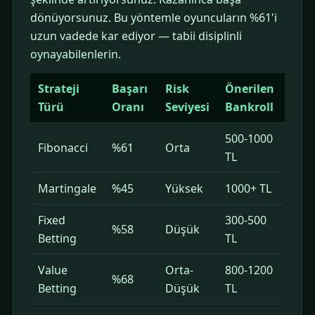
dönüyorsunuz. Bu yöntemle oyuncuların %61'i
uzun vadede kar ediyor — tabii disiplinli
oynayabilenlerin.
Strateji
Başarı
Risk
Önerilen
Türü
Oranı
Seviyesi
Bankroll
500-1000
Fibonacci
%61
Orta
TL
Martingale
%45
Yüksek
1000+ TL
Fixed
300-500
%58
Düşük
Betting
TL
Value
Orta-
800-1200
%68
Betting
Düşük
TL