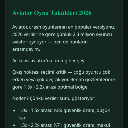
Aviator Oyna Taktikleri 2026
Aviator, crash oyunlarının en popüler versiyonu.
2026 verilerine göre günlük 2.3 milyon oyuncu
aviator oynuyor — ben de bunların
arasındayım.
Acikcasi aviator'da timing her şey.
Çıkış noktası seçimi kritik — çoğu oyuncu çok
erken veya çok geç çıkıyor. Benim gözlemlerime
göre 1.5x - 2.2x arası optimal bölge.
Neden? Çünkü veriler şunu gösteriyor:
1.0x - 1.5x arası: %89 güvenlik oranı, düşük
kar
1.5x - 2.2x arası: %71 güvenlik oranı, makul