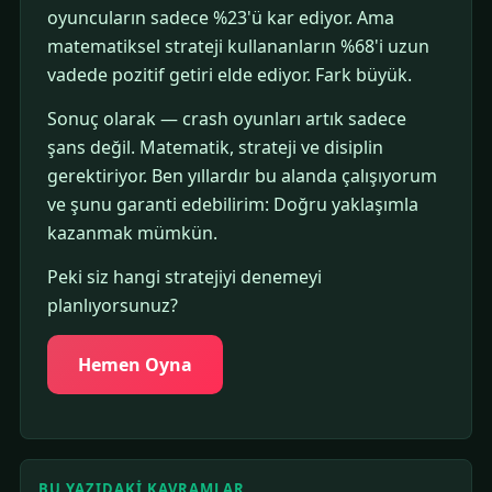
oyuncuların sadece %23'ü kar ediyor. Ama
matematiksel strateji kullananların %68'i uzun
vadede pozitif getiri elde ediyor. Fark büyük.
Sonuç olarak — crash oyunları artık sadece
şans değil. Matematik, strateji ve disiplin
gerektiriyor. Ben yıllardır bu alanda çalışıyorum
ve şunu garanti edebilirim: Doğru yaklaşımla
kazanmak mümkün.
Peki siz hangi stratejiyi denemeyi
planlıyorsunuz?
Hemen Oyna
BU YAZIDAKI KAVRAMLAR