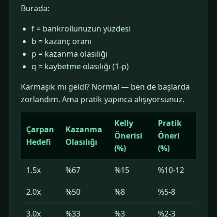
Burada:
f = bankrollunuzun yüzdesi
b = kazanç oranı
p = kazanma olasılığı
q = kaybetme olasılığı (1-p)
Karmaşık mı geldi? Normal — ben de başlarda
zorlandım. Ama pratik yapınca alışıyorsunuz.
Kelly
Pratik
Çarpan
Kazanma
Önerisi
Öneri
Hedefi
Olasılığı
(%)
(%)
1.5x
%67
%15
%10-12
2.0x
%50
%8
%5-8
3.0x
%33
%3
%2-3