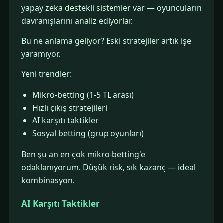
yapay zeka destekli sistemler var — oyuncuların
davranışlarını analiz ediyorlar.
Bu ne anlama geliyor? Eski stratejiler artık işe
yaramıyor.
Yeni trendler:
Mikro-betting (1-5 TL arası)
Hızlı çıkış stratejileri
AI karşıtı taktikler
Sosyal betting (grup oyunları)
Ben şu an en çok mikro-betting'e
odaklanıyorum. Düşük risk, sık kazanç — ideal
kombinasyon.
AI Karşıtı Taktikler