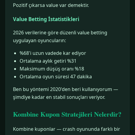
Pozitif çıkarsa value var demektir.
Value Betting İstatistikleri
2026 verilerine göre düzenli value betting
uygulayan oyuncuların:
%68'i uzun vadede kar ediyor
Ortalama aylık getiri %31
Maksimum düşüş oranı %18
Ortalama oyun süresi 47 dakika
Ben bu yöntemi 2020'den beri kullanıyorum —
şimdiye kadar en stabil sonuçları veriyor.
Kombine Kupon Stratejileri Nelerdir?
Kombine kuponlar — crash oyununda farklı bir