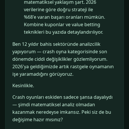
matematiksel yaklaşım şart. 2026
verilerine göre doğru strateji ile
%68'e varan başarı oranları mümkün.
Kombine kuponlar ve value betting
teknikleri bu yazıda detaylandırılıyor.
Ben 12 yıldır bahis sektöründe analizcilik
yapıyorum — crash oyna kategorisinde son
dönemde ciddi değişiklikler gözlemliyorum.
2026'ya geldiğimizde artık rastgele oynamanın
işe yaramadığını görüyoruz.
Kesinlikle.
Crash oyunları eskiden sadece şansa dayalıydı
— şimdi matematiksel analiz olmadan
kazanmak neredeyse imkansız. Peki siz de bu
değişime hazır mısınız?