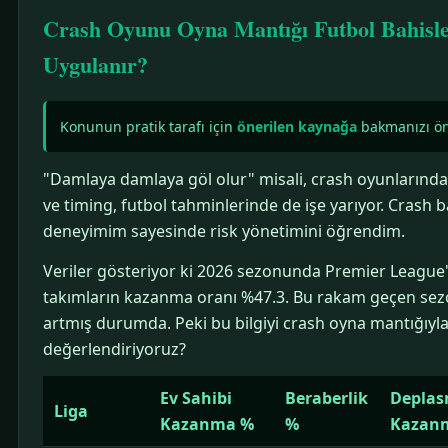
Crash Oyunu Oyna Mantığı Futbol Bahisle
Uygulanır?
Konunun pratik tarafı için
önerilen kaynağa
bakmanızı öne
"Damlaya damlaya göl olur" misali, crash oyunlarınd
ve timing, futbol tahminlerinde de işe yarıyor. Crash 
deneyimim sayesinde risk yönetimini öğrendim.
Veriler gösteriyor ki 2026 sezonunda Premier League'
takımların kazanma oranı %47.3. Bu rakam geçen sez
artmış durumda. Peki bu bilgiyi crash oyna mantığıyla
değerlendiriyoruz?
Ev Sahibi
Beraberlik
Depla
Liga
Kazanma %
%
Kazan