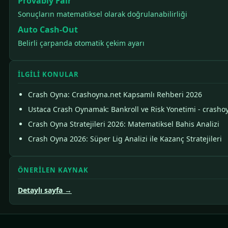
Provably Fair
Sonuçların matematiksel olarak doğrulanabilirliği
Auto Cash-Out
Belirli çarpanda otomatik çekim ayarı
İLGILI KONULAR
Crash Oyna: Crashoyna.net Kapsamlı Rehberi 2026
Ustaca Crash Oynamak: Bankroll ve Risk Yonetimi - crasho
Crash Oyna Stratejileri 2026: Matematiksel Bahis Analizi
Crash Oyna 2026: Süper Lig Analizi ile Kazanç Stratejileri
ÖNERILEN KAYNAK
Detaylı sayfa →