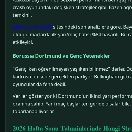
crash oyunundaki değişken stratejiler gibi. Bazen agr
temkinli.
Iddaatahmin2026
sitesindeki son analizlere göre, Bay
olduğu maçlarda ilk yarı/maç bahsi %84 başarılı. Bu 
etkileyici.
Borussia Dortmund ve Genç Yetenekler
"Genç iken öğrenilmeyen yaşlıken bilinmez" derler. 
kadrosu bu sene gerçekten parlıyor. Bellingham gitti
oyuncular da fena değil.
Veriler gösteriyor ki Dortmund'un ikinci yarı perform
oranına sahip. Yani maç başlarken geride olsalar bile,
toparlanabiliyorlar.
2026 Hafta Sonu Tahminlerinde Hangi Stra