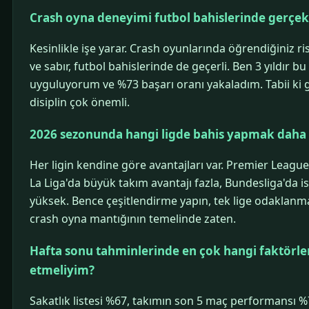
Crash oyna deneyimi futbol bahislerinde gerçek
Kesinlikle işe yarar. Crash oyunlarında öğrendiğiniz ri
ve sabır, futbol bahislerinde de geçerli. Ben 3 yıldır b
uyguluyorum ve %73 başarı oranı yakaladım. Tabii ki 
disiplin çok önemli.
2026 sezonunda hangi ligde bahis yapmak daha 
Her ligin kendine göre avantajları var. Premier League
La Liga'da büyük takım avantajı fazla, Bundesliga'da i
yüksek. Bence çeşitlendirme yapın, tek lige odaklanma
crash oyna mantığının temelinde zaten.
Hafta sonu tahminlerinde en çok hangi faktörle
etmeliyim?
Sakatlık listesi %67, takımın son 5 maç performansı %