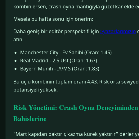
kombinlersen, crash oyna mantığıyla güzel kar elde ed
Mesela bu hafta sonu için önerim:
Daha geniş bir editör perspektifi için
>yazarlarımızın
d
atın.
Manchester City - Ev Sahibi (Oran: 1.45)
Real Madrid - 2.5 Üst (Oran: 1.67)
Bayern Münih - İY/MS (Oran: 1.83)
Bu üçlü kombinin toplam oranı 4.43. Risk orta seviy
potansiyeli yüksek.
Risk Yönetimi: Crash Oyna Deneyiminden
Bahislerine
"Mart kapıdan baktırır, kazma kürek yaktırır" derler y