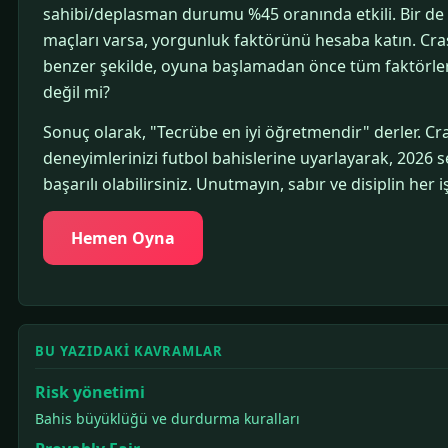
sahibi/deplasman durumu %45 oranında etkili. Bir de 
maçları varsa, yorgunluk faktörünü hesaba katın. C
benzer şekilde, oyuna başlamadan önce tüm faktörleri
değil mi?
Sonuç olarak, "Tecrübe en iyi öğretmendir" derler. C
deneyimlerinizi futbol bahislerine uyarlayarak, 2026
başarılı olabilirsiniz. Unutmayın, sabır ve disiplin her i
Hemen Oyna
BU YAZIDAKI KAVRAMLAR
Risk yönetimi
Bahis büyüklüğü ve durdurma kuralları