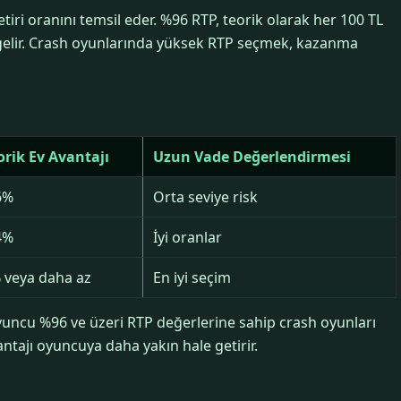
ri oranını temsil eder. %96 RTP, teorik olarak her 100 TL
gelir. Crash oyunlarında yüksek RTP seçmek, kazanma
orik Ev Avantajı
Uzun Vade Değerlendirmesi
6%
Orta seviye risk
4%
İyi oranlar
 veya daha az
En iyi seçim
oyuncu %96 ve üzeri RTP değerlerine sahip crash oyunları
ntajı oyuncuya daha yakın hale getirir.