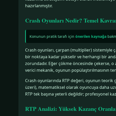
hazırlanmıştır.
Crash Oyunları Nedir? Temel Kavra
Konunun pratik tarafı için
önerilen kaynağa
bakma
Crash oyunları, çarpan (multiplier) sistemiyle ç
bir noktaya kadar yükselir ve herhangi bir a
zorundadır. Eğer çökme öncesinde çekerse, o a
verici mekanik, oyunun popülaştırılmasının tem
Crash oyunlarında RTP değeri, oyunun teorik g
üzeri), matematiksel olarak oyuncuya daha uzu
RTP tek başına yeterli değildir; profesyonel ka
RTP Analizi: Yüksek Kazanç Oranla