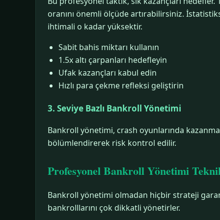
Bu profesyonel taktik, sık kazançları hedefler. 
oranını önemli ölçüde artırabilirsiniz. İstatis
ihtimali o kadar yüksektir.
Sabit bahis miktarı kullanın
1.5x altı çarpanları hedefleyin
Ufak kazançları kabul edin
Hızlı para çekme refleksi geliştirin
3. Seviye Bazlı Bankroll Yönetimi
Bankroll yönetimi, crash oyunlarında kazanma s
bölümlendirerek risk kontrol edilir.
Profesyonel Bankroll Yönetimi Tekni
Bankroll yönetimi olmadan hiçbir strateji gara
bankrolllarını çok dikkatli yönetirler.