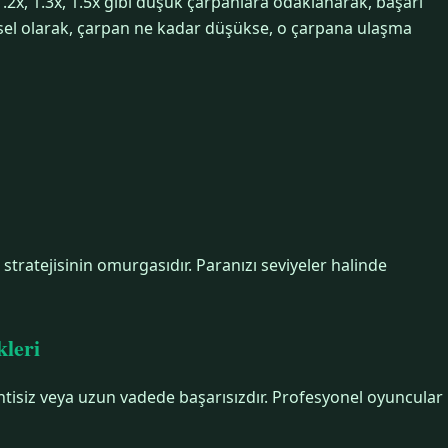
1.2x, 1.3x, 1.5x gibi düşük çarpanlara odaklanarak, başarı
tiksel olarak, çarpan ne kadar düşükse, o çarpana ulaşma
tratejisinin omurgasıdır. Paranızı seviyeler halinde
kleri
ntisiz veya uzun vadede başarısızdır. Profesyonel oyuncular