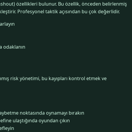
out) özellikleri bulunur. Bu özellik, önceden belirlenmiş
ştirir. Profesyonel taktik açısından bu çok değerlidir.
arlayın
a odaklanın
nmış risk yönetimi, bu kayıpları kontrol etmek ve
aybetme noktasında oynamayı bırakın
fine ulaştığında oyundan çıkın
efleyin