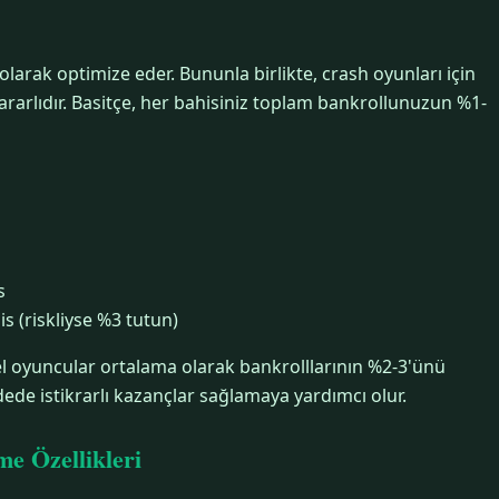
olarak optimize eder. Bununla birlikte, crash oyunları için
rarlıdır. Basitçe, her bahisiniz toplam bankrollunuzun %1-
s
s (riskliyse %3 tutun)
el oyuncular ortalama olarak bankrolllarının %2-3'ünü
ede istikrarlı kazançlar sağlamaya yardımcı olur.
e Özellikleri