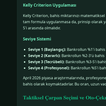
Kelly Criterion Uygulaması
Kelly Criterion, bahis miktarınızı matematiksel 
tam formula uygulanmasa da, prinsip olarak ya
5'i arasında olmalıdır.
Seviye Sistemi
Seviye 1 (Başlangıç):
Bankrollun %1'i bahis
Seviye 2 (Kararlı):
Bankrollun %2-3'ü bahis
Seviye 3 (Tecrübeli):
Bankrollun %3-5'i bahi
Seviye 4 (Profesyonel):
Bankrollun %5'i bahi
April 2026 piyasa araştırmalarında, profesyon
bahis olarak koymaktadırlar. Bu oran, uzun vad
Taktiksel Çarpan Seçimi ve Oto-Çekm